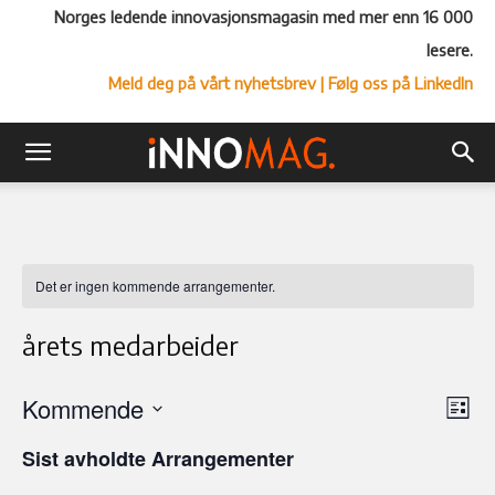
Norges ledende innovasjonsmagasin med mer enn 16 000
lesere.
Meld deg på vårt nyhetsbrev
| Følg oss på LinkedIn
Det er ingen kommende arrangementer.
årets medarbeider
Kommende
Ar
Vel
Liste
Vi
Velg
visn
Sist avholdte Arrangementer
Nav
dato.