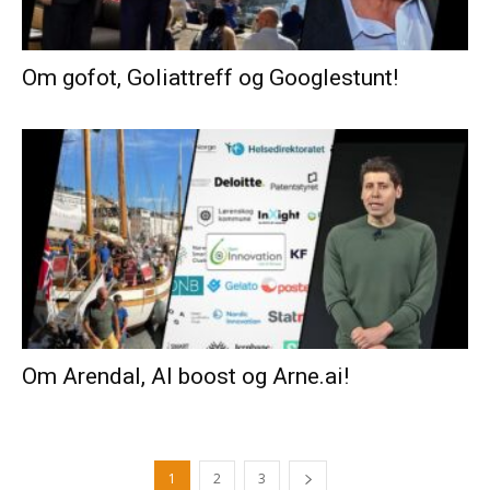
Om gofot, Goliattreff og Googlestunt!
Om Arendal, AI boost og Arne.ai!
1
2
3