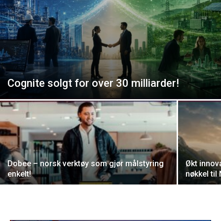
Cognite solgt for over 30 milliarder!
Dobee – norsk verktøy som gjør målstyring
Økt innov
enkelt!
nøkkel ti