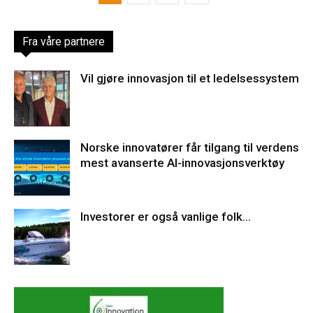
Fra våre partnere
Vil gjøre innovasjon til et ledelsessystem
Norske innovatører får tilgang til verdens
mest avanserte AI-innovasjonsverktøy
Investorer er også vanlige folk…