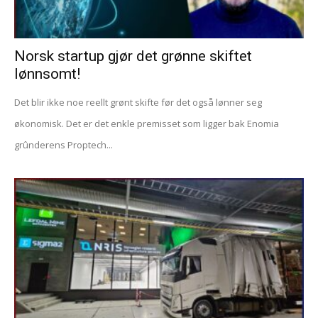
Norsk startup gjør det grønne skiftet
lønnsomt!
Det blir ikke noe reellt grønt skifte før det også lønner seg
økonomisk. Det er det enkle premisset som ligger bak Enomia
grûnderens Proptech...