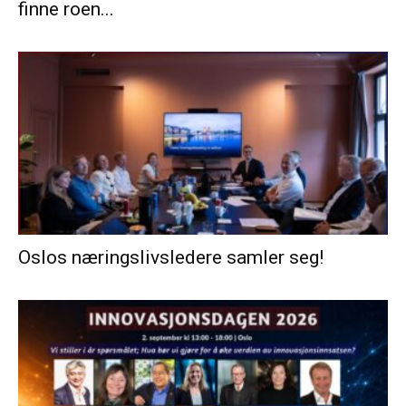
finne roen...
Oslos næringslivsledere samler seg!