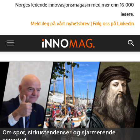
Norges ledende innovasjonsmagasin med mer enn 16 000
lesere.
Meld deg på vårt nyhetsbrev
| Følg oss på LinkedIn
Om spor, sirkustendenser og sjarmerende
samrøre!