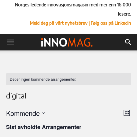
Norges ledende innovasjonsmagasin med mer enn 16 000
lesere.
Meld deg på vårt nyhetsbrev
| Følg oss på LinkedIn
Det er ingen kommende arrangementer.
digital
Kommende
Ar
Vel
Liste
Vi
Velg
visn
Sist avholdte Arrangementer
Nav
dato.