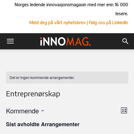
Norges ledende innovasjonsmagasin med mer enn 16 000
lesere.
Meld deg på vårt nyhetsbrev
| Følg oss på LinkedIn
Det er ingen kommende arrangementer.
Entreprenørskap
Kommende
Ar
Vel
Liste
Vi
Velg
visn
Sist avholdte Arrangementer
Nav
dato.