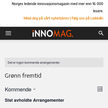
Norges ledende innovasjonsmagasin med mer enn 16 000
lesere.
Meld deg på vårt nyhetsbrev
| Følg oss på LinkedIn
Det er ingen kommende arrangementer.
Grønn fremtid
Kommende
Ar
Vel
Liste
Vi
Velg
visn
Sist avholdte Arrangementer
Nav
dato.