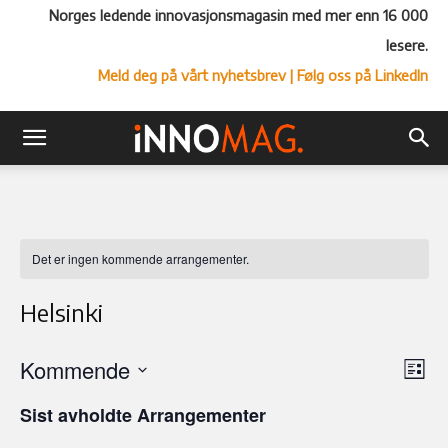
Norges ledende innovasjonsmagasin med mer enn 16 000
lesere.
Meld deg på vårt nyhetsbrev
| Følg oss på LinkedIn
Det er ingen kommende arrangementer.
Helsinki
Kommende
Ar
Vel
Liste
Vi
Velg
visn
Sist avholdte Arrangementer
Nav
dato.