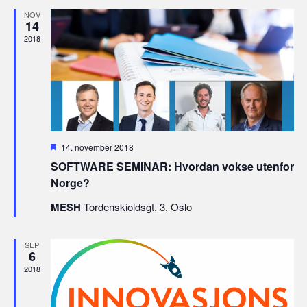
NOV
14
2018
Fremhevet
14. november 2018
SOFTWARE SEMINAR: Hvordan vokse utenfor
Norge?
MESH
Tordenskioldsgt. 3, Oslo
SEP
6
2018