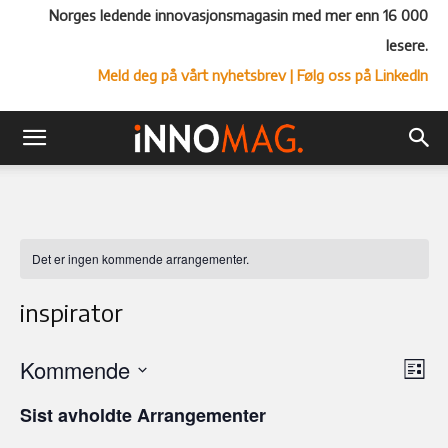
Norges ledende innovasjonsmagasin med mer enn 16 000
lesere.
Meld deg på vårt nyhetsbrev
| Følg oss på LinkedIn
Det er ingen kommende arrangementer.
inspirator
Kommende
Ar
Vel
Liste
Vi
Velg
visn
Sist avholdte Arrangementer
Nav
dato.