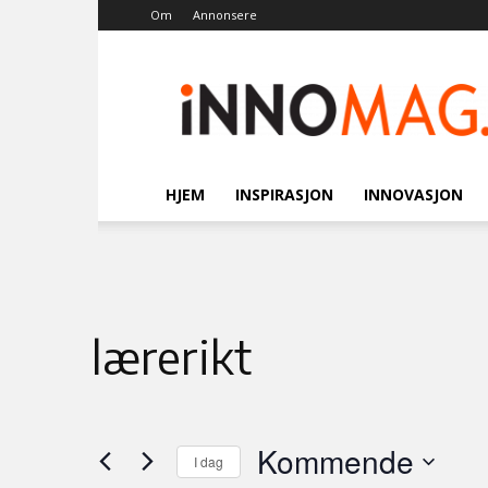
Om
Annonsere
Innomag.no
HJEM
INSPIRASJON
INNOVASJON
lærerikt
Kommende
I dag