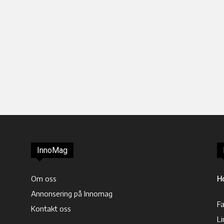
InnoMag
Om oss
H
Annonsering på Innomag
F
Kontakt oss
Li