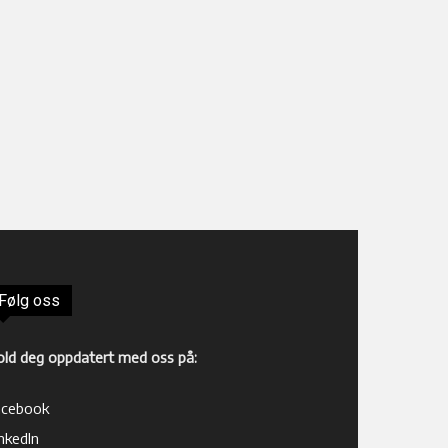
Følg oss
old deg oppdatert med oss på:
acebook
nkedIn