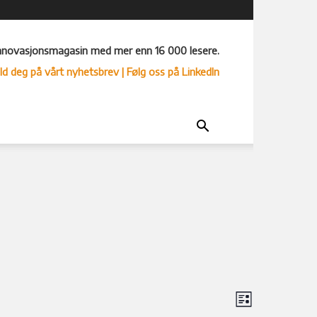
nnovasjonsmagasin med mer enn 16 000 lesere.
ld deg på vårt nyhetsbrev
| Følg oss på LinkedIn
Arrangem
Velg
Liste
Views