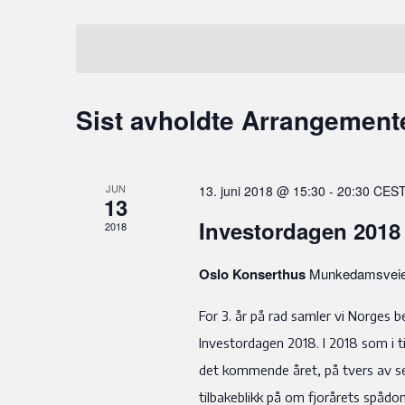
Velg
dato.
Sist avholdte Arrangement
JUN
13. juni 2018 @ 15:30
-
20:30
CES
13
Investordagen 2018
2018
Oslo Konserthus
Munkedamsveie
For 3. år på rad samler vi Norges be
Investordagen 2018. I 2018 som i ti
det kommende året, på tvers av se
tilbakeblikk på om fjorårets spådo