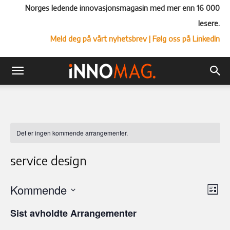
Norges ledende innovasjonsmagasin med mer enn 16 000
lesere.
Meld deg på vårt nyhetsbrev
| Følg oss på LinkedIn
Det er ingen kommende arrangementer.
service design
Kommende
Ar
Vel
Liste
Vi
Velg
visn
Sist avholdte Arrangementer
Nav
dato.