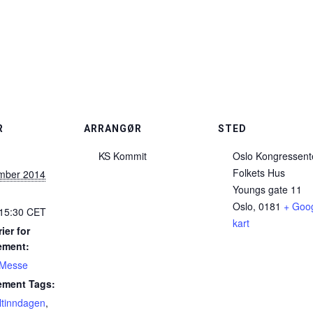
R
ARRANGØR
STED
KS Kommit
Oslo Kongressent
Folkets Hus
mber 2014
Youngs gate 11
Oslo
,
0181
+ Goog
 15:30
CET
kart
ier for
ement:
Messe
ement Tags:
ltinndagen
,