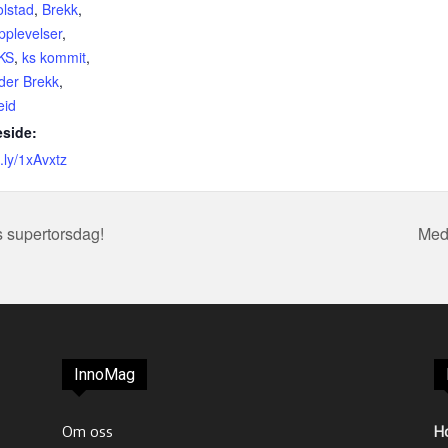
olstad
,
Brekk
,
pplevelser
,
KS
,
ks kommit
,
der Brekk
,
eid
side:
t.ly/1xAvxtz
 supertorsdag!
Med
InnoMag
Om oss
H