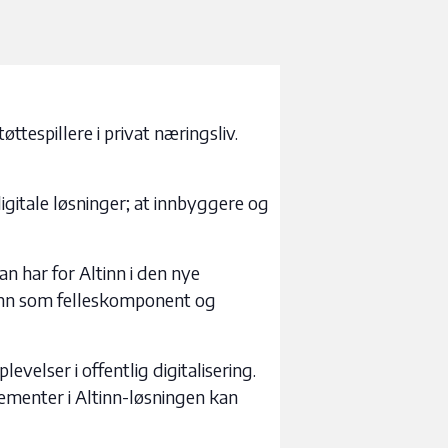
espillere i privat næringsliv.
igitale løsninger; at innbyggere og
n har for Altinn i den nye
tinn som felleskomponent og
elser i offentlig digitalisering.
ementer i Altinn-løsningen kan