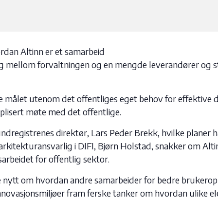
rdan Altinn er et samarbeid
 mellom forvaltningen og en mengde leverandører og støtt
e målet utenom det offentliges eget behov for effektive d
plisert møte med det offentlige.
dregistrenes direktør, Lars Peder Brekk, hvilke planer ha
arkitekturansvarlig i DIFI, Bjørn Holstad, snakker om Al
sarbeidet for offentlig sektor.
 nytt om hvordan andre samarbeider for bedre brukeropplev
nnovasjonsmiljøer fram ferske tanker om hvordan ulike el