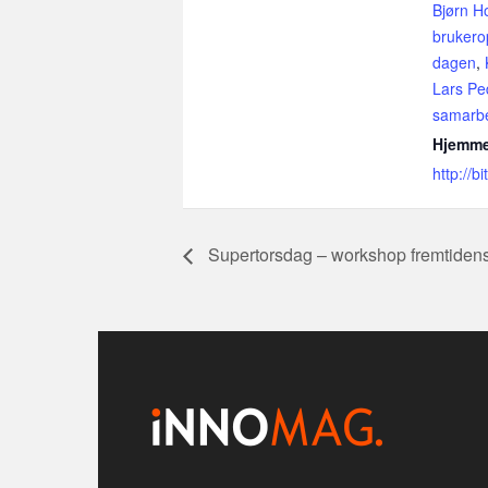
Bjørn H
brukero
dagen
,
Lars Pe
samarb
Hjemme
http://bi
Supertorsdag – workshop fremtidens