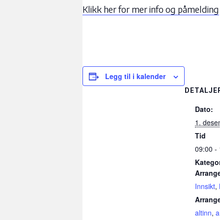
Klikk her for mer info og påmelding
Legg til i kalender
DETALJE
Dato:
1. dese
Tid
09:00 -
Kategor
Arrang
Innsikt
,
Arrang
altinn
,
a