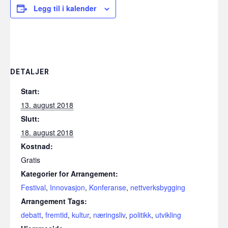
Legg til i kalender
DETALJER
Start:
13. august 2018
Slutt:
18. august 2018
Kostnad:
Gratis
Kategorier for Arrangement:
Festival
,
Innovasjon
,
Konferanse
,
nettverksbygging
Arrangement Tags:
debatt
,
fremtid
,
kultur
,
næringsliv
,
politikk
,
utvikling