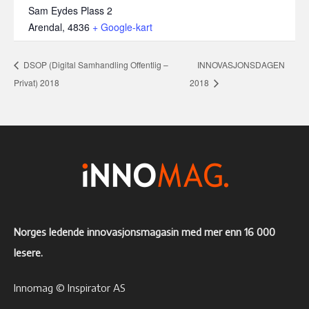
Sam Eydes Plass 2
Arendal
,
4836
+ Google-kart
DSOP (Digital Samhandling Offentlig –
INNOVASJONSDAGEN
Privat) 2018
2018
Norges ledende innovasjonsmagasin med mer enn 16 000
lesere.
Innomag © Inspirator AS