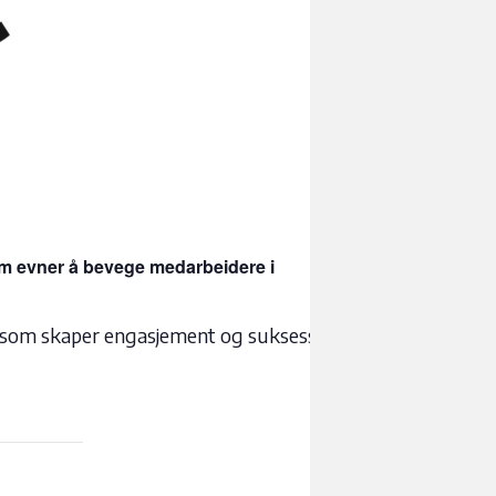
som evner å bevege medarbeidere i
ap som skaper engasjement og suksess.