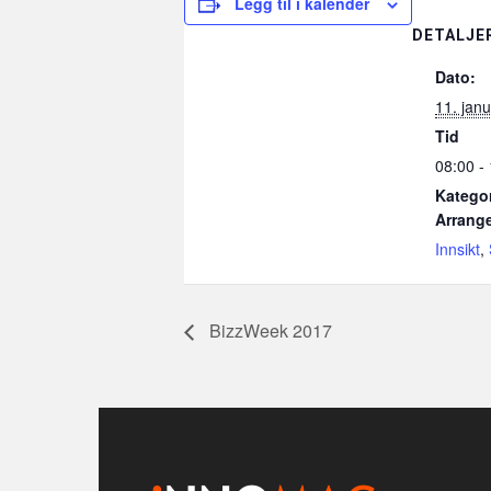
Legg til i kalender
DETALJE
Dato:
11. jan
Tid
08:00 -
Kategor
Arrang
Innsikt
,
BizzWeek 2017