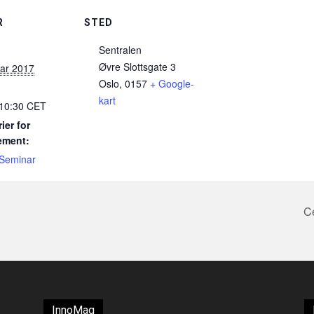
R
STED
Sentralen
Øvre Slottsgate 3
uar 2017
Oslo
,
0157
+ Google-
kart
 10:30
CET
ier for
ement:
Seminar
Ce
InnoMag