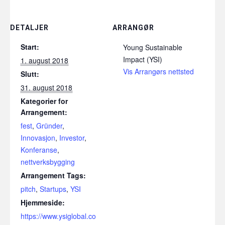
DETALJER
ARRANGØR
Start:
Young Sustainable
Impact (YSI)
1. august 2018
Vis Arrangørs nettsted
Slutt:
31. august 2018
Kategorier for
Arrangement:
fest
,
Gründer
,
Innovasjon
,
Investor
,
Konferanse
,
nettverksbygging
Arrangement Tags:
pitch
,
Startups
,
YSI
Hjemmeside:
https://www.ysiglobal.co