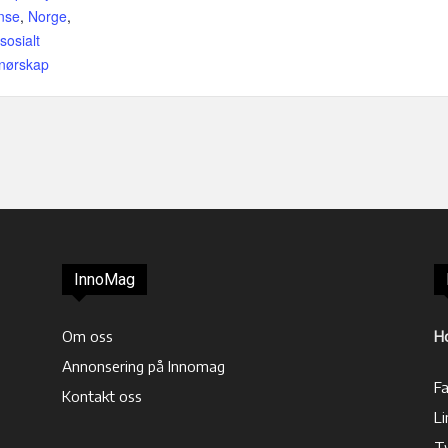
nse
,
Norge
,
sosialt
nørskap
InnoMag
Om oss
H
Annonsering på Innomag
F
Kontakt oss
Li
T