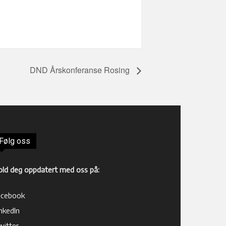
DND Årskonferanse Rosing
Følg oss
old deg oppdatert med oss på:
acebook
nkedIn
witter