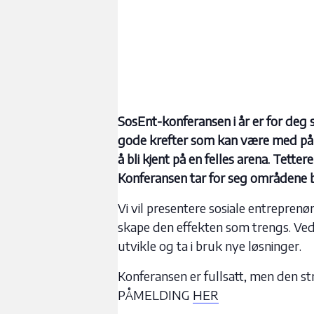
SosEnt-konferansen i år er for deg s
gode krefter som kan være med på lag
å bli kjent på en felles arena. Tette
Konferansen tar for seg områdene ba
Vi vil presentere sosiale entrepre
skape den effekten som trengs. Ved å
utvikle og ta i bruk nye løsninger.
Konferansen er fullsatt, men den s
PÅMELDING
HER