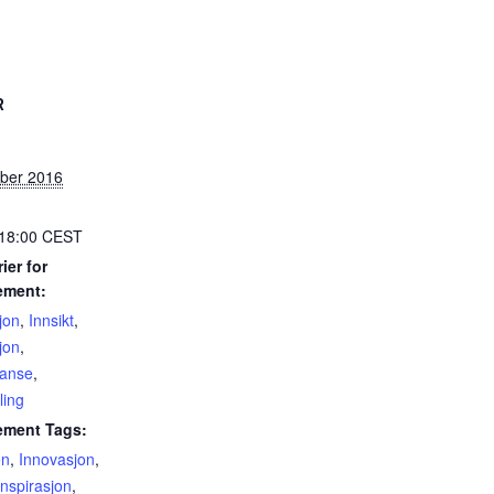
R
ober 2016
 18:00
CEST
ier for
ement:
jon
,
Innsikt
,
jon
,
ranse
,
ling
ement Tags:
en
,
Innovasjon
,
inspirasjon
,