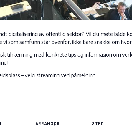
rundt digitalisering av offentlig sektor? Vil du møte båd
ene vi som samfunn står ovenfor, ikke bare snakke om hvo
ktisk tilnærming med konkrete tips og informasjon om ve
une!
eidsplass – velg streaming ved påmelding.
R
ARRANGØR
STED