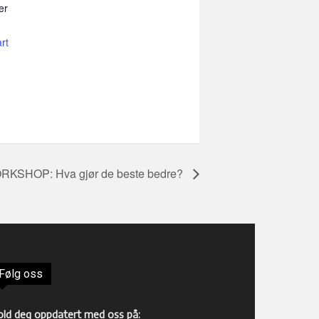
er
rt
RKSHOP: Hva gjør de beste bedre?
Følg oss
old deg oppdatert med oss på: