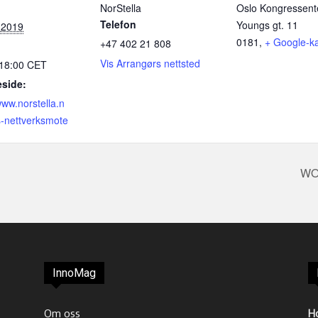
NorStella
Oslo Kongressent
Telefon
Youngs gt. 11
 2019
0181
,
+ Google-ka
+47 402 21 808
Vis Arrangørs nettsted
 18:00
CET
side:
www.norstella.n
s-nettverksmote
WO
InnoMag
Om oss
H