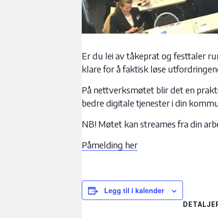
Er du lei av tåkeprat og festtaler 
klare for å faktisk løse utfordring
På nettverksmøtet blir det en pra
bedre digitale tjenester i din komm
NB! Møtet kan streames fra din arb
Påmelding her
Legg til i kalender
DETALJE