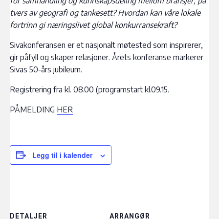
for
samhandling og kunnskapsdeling mellom bransjer, på
tvers av
geografi og tankesett? Hvordan kan våre lokale
fortrinn gi næringslivet global konkurransekraft?
Sivakonferansen er et nasjonalt møtested som inspirerer,
gir påfyll og skaper relasjoner. Årets konferanse markerer
Sivas 50-års jubileum.
Registrering fra kl. 08.00 (programstart kl.09.15.
PÅMELDING
HER
Legg til i kalender
DETALJER
ARRANGØR