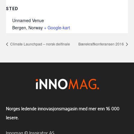
STED
Unnamed Venue
Bergen
,
Norway
+ Google-kart
Climate Launchpad – norsk delfinale
Bærekraftkonferansen 2016
Norges ledende innovasjonsmagasin med mer enn 16 000
lesere.
Innomag © Inspirator AS