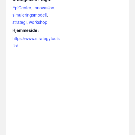
EpiCenter
,
Innovasjon
,
simuleringsmodell
,
strategi
,
workshop
Hjemmeside:
https://www.strategytools
.io/