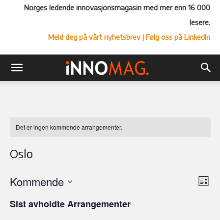
Norges ledende innovasjonsmagasin med mer enn 16 000
lesere.
Meld deg på vårt nyhetsbrev
| Følg oss på LinkedIn
Det er ingen kommende arrangementer.
Oslo
Kommende
Ar
Vel
Liste
Vi
Velg
visn
Sist avholdte Arrangementer
Nav
dato.