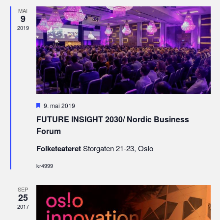
MAI
9
2019
Fremhevet
9. mai 2019
FUTURE INSIGHT 2030/ Nordic Business
Forum
Folketeateret
Storgaten 21-23, Oslo
kr4999
SEP
25
2017