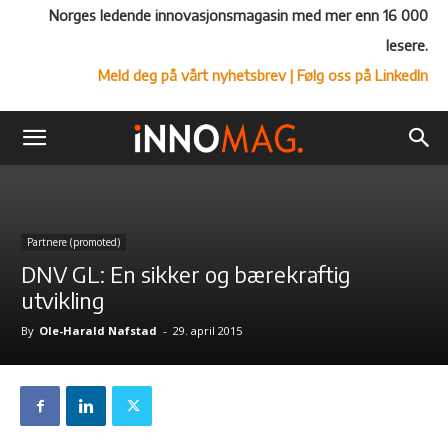
Norges ledende innovasjonsmagasin med mer enn 16 000
lesere.
Meld deg på vårt nyhetsbrev
| Følg oss på LinkedIn
Partnere (promoted)
DNV GL: En sikker og bærekraftig
utvikling
By
Ole-Harald Nafstad
-
29. april 2015