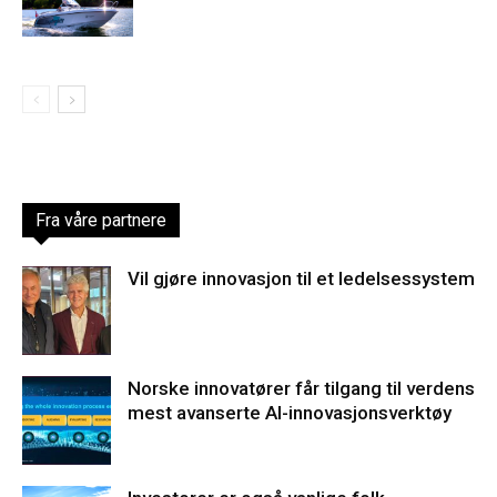
Fra våre partnere
Vil gjøre innovasjon til et ledelsessystem
Norske innovatører får tilgang til verdens
mest avanserte AI-innovasjonsverktøy