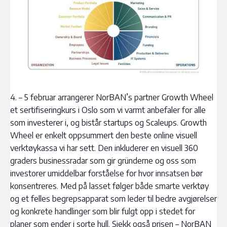
4. – 5 februar arrangerer NorBAN’s partner Growth Wheel
et sertifiseringkurs i Oslo som vi varmt anbefaler for alle
som investerer i, og bistår startups og Scaleups. Growth
Wheel er enkelt oppsummert den beste online visuell
verktøykassa vi har sett. Den inkluderer en visuell 360
graders businessradar som gir gründerne og oss som
investorer umiddelbar forståelse for hvor innsatsen bør
konsentreres. Med på lasset følger både smarte verktøy
og et felles begrepsapparat som leder til bedre avgjørelser
og konkrete handlinger som blir fulgt opp i stedet for
planer som ender i sorte hull. Sjekk også prisen – NorBAN