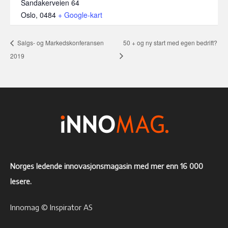
Sandakerveien 64
Oslo
,
0484
+ Google-kart
Salgs- og Markedskonferansen
50 + og ny start med egen bedrift?
2019
Norges ledende innovasjonsmagasin med mer enn 16 000
lesere.
Innomag © Inspirator AS