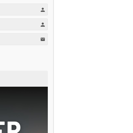
tilgang til verdens mest
avanserte AI-
innovasjonsverktøy
Investorer er også vanlige
folk…