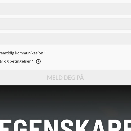
fremtidig kommunikasjon *
år og betingelser *
MELD DEG PÅ