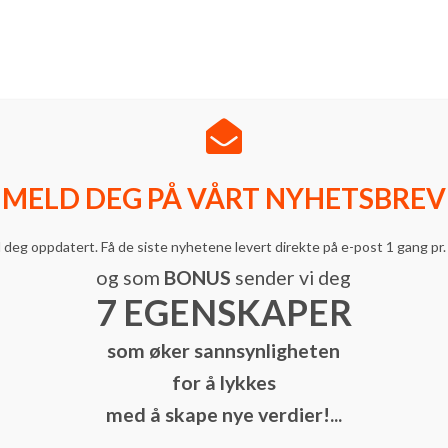
Norges ledende in
Mel
INNSIKT & TRENDER
INVESTORER
MELD DEG PÅ VÅRT NYHETSBREV
 deg oppdatert. Få de siste nyhetene levert direkte på e-post 1 gang pr.
F
og som
BONUS
sender vi deg
7 EGENSKAPER
som øker sannsynligheten
for å lykkes
med å skape nye verdier!...