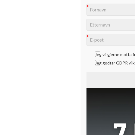
Sceneskrekk? Lær deg
presentasjonsteknikk
Jeg vil gjerne motta 
Jeg godtar GDPR vilk