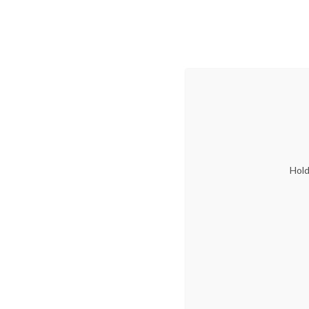
Om
Annonsere
Innomag.no
HJEM
INSPIRASJON
INNOVASJON
Hold
Tag: motivsjon