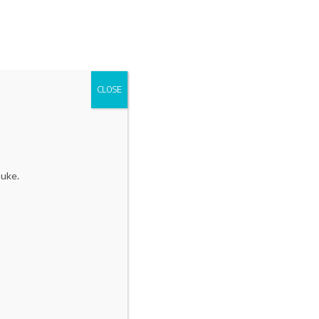
novasjonsmagasin med mer enn 16 000 lesere.
d deg på vårt nyhetsbrev
| Følg oss på LinkedIn
CLOSE
 uke.
ra våre partnere
Vil gjøre innovasjon til et
ledelsessystem
Norske innovatører får