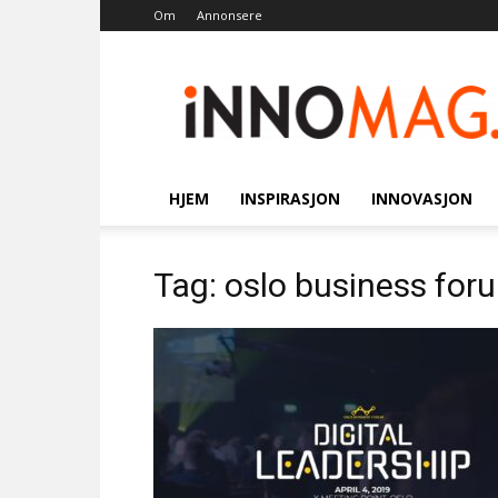
Om
Annonsere
Innomag.no
HJEM
INSPIRASJON
INNOVASJON
Tag: oslo business for