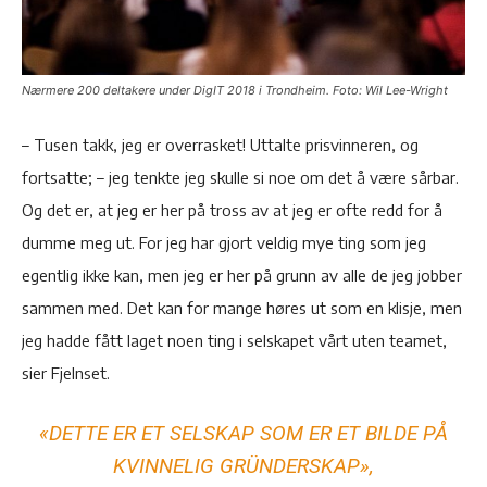
Nærmere 200 deltakere under DigIT 2018 i Trondheim. Foto: Wil Lee-Wright
– Tusen takk, jeg er overrasket! Uttalte prisvinneren, og
fortsatte; – jeg tenkte jeg skulle si noe om det å være sårbar.
Og det er, at jeg er her på tross av at jeg er ofte redd for å
dumme meg ut. For jeg har gjort veldig mye ting som jeg
egentlig ikke kan, men jeg er her på grunn av alle de jeg jobber
sammen med. Det kan for mange høres ut som en klisje, men
jeg hadde fått laget noen ting i selskapet vårt uten teamet,
sier Fjelnset.
«DETTE ER ET SELSKAP SOM ER ET BILDE PÅ
KVINNELIG GRÜNDERSKAP»,