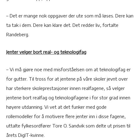
– Det er mange nok oppgaver der ute som må løses. Dere kan
ta tak i dem. Dere kan klare det. Det redder liv, fortalte
Randeberg.
Jenter velger bort real- og teknologifag
– Vi må gjøre noe med misforståelsen om at teknologifag er
for gutter. Til tross for at jentene på våre skoler jevnt over
har sterkere skoleprestasjoner innen realfagene, så velger
jentene bort realfag og teknologifagene i for stor grad innen
høyere utdanning. Vi vet at det funker med gode
rollemodeller for å motivere flere jenter inn i disse fagene,
uttalte fylkesordfører Tore O. Sandvik som delte ut prisen til
årets DigIT-kvinne.