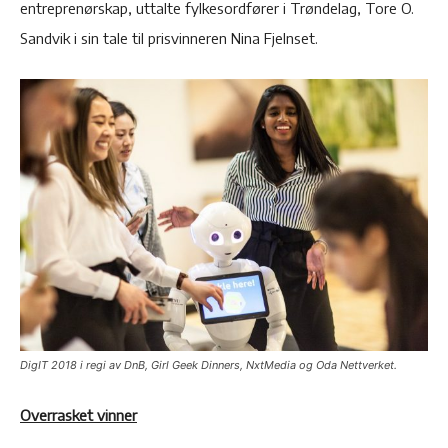
entreprenørskap, uttalte fylkesordfører i Trøndelag, Tore O.
Sandvik i sin tale til prisvinneren Nina Fjelnset.
DigIT 2018 i regi av DnB, Girl Geek Dinners, NxtMedia og Oda Nettverket.
Overrasket vinner