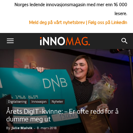
Norges ledende innovasjonsmagasin med mer enn 16 000
lesere.
Meld deg på vårt nyhetsbrev
| Følg oss på LinkedIn
Digitalisering
Innovasjon
Nyheter
Årets DigIT-kvinne: – Er ofte redd for å
dumme meg ut
By
Julie Malvik
-
8. mars 2018