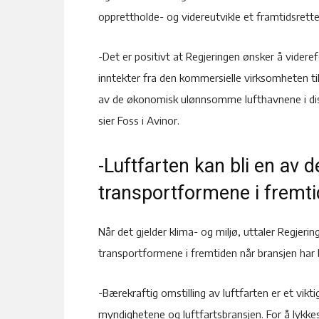
opprettholde- og videreutvikle et framtidsrette
-Det er positivt at Regjeringen ønsker å videre
inntekter fra den kommersielle virksomheten til
av de økonomisk ulønnsomme lufthavnene i dis
sier Foss i Avinor.
-Luftfarten kan bli en av 
transportformene i fremt
Når det gjelder klima- og miljø, uttaler Regjeri
transportformene i fremtiden når bransjen har blit
-Bærekraftig omstilling av luftfarten er et vik
myndighetene og luftfartsbransjen. For å lykkes 