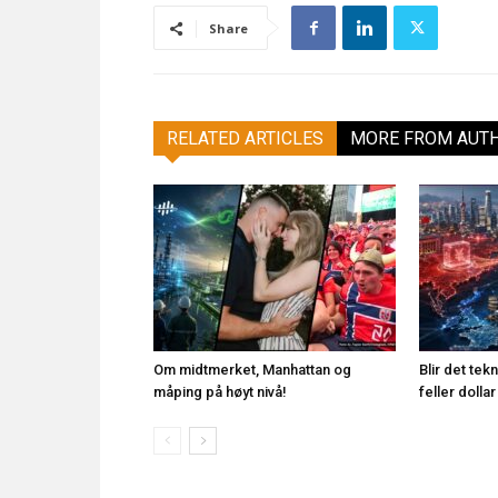
Share
RELATED ARTICLES
MORE FROM AUT
Om midtmerket, Manhattan og
Blir det te
måping på høyt nivå!
feller doll