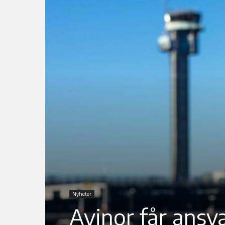
Nyheter
Avinor får ansva