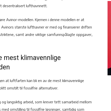
t desentralisert lufthavnnett.
føre Avinor-modellen. Kjernen i denne modellen er at
 Avinors største lufthavner er med og finansierer driften
triktene, samt andre viktige samfunnspålagte oppgaver,
de mest klimavennlige
iden
ngen at luftfarten kan bli en av de mest klimavennlige
t omstilt til fossilfrie alternativer.
tig og langsiktig arbeid, som krever tett samarbeid mellom
med omstilling til fossilfrie løsninger, samtidig som