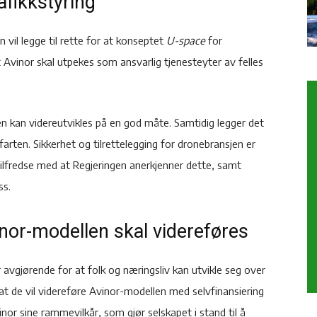
afikkstyring
 vil legge til rette for at konseptet
U-space
for
t Avinor skal utpekes som ansvarlig tjenesteyter av felles
jen kan videreutvikles på en god måte. Samtidig legger det
ftfarten. Sikkerhet og tilrettelegging for dronebransjen er
tilfredse med at Regjeringen anerkjenner dette, samt
ss.
vinor-modellen skal videreføres
r avgjørende for at folk og næringsliv kan utvikle seg over
 at de vil videreføre Avinor-modellen med selvfinansiering
nor sine rammevilkår, som gjør selskapet i stand til å