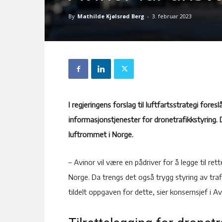
By
Mathilde Kjølsrød Berg
-
3. februar 2023
I regjeringens forslag til luftfartsstrategi fores
informasjonstjenester for dronetrafikkstyring. 
luftrommet i Norge.
– Avinor vil være en pådriver for å legge til ret
Norge. Da trengs det også trygg styring av trafikk
tildelt oppgaven for dette, sier konsernsjef i 