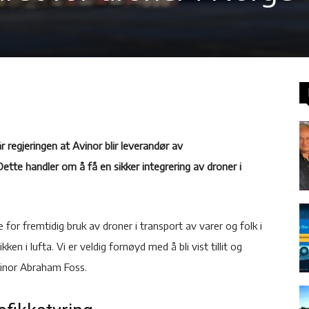
lår regjeringen at Avinor blir leverandør av
Dette handler om å få en sikker integrering av droner i
te for fremtidig bruk av droner i transport av varer og folk i
en i lufta. Vi er veldig fornøyd med å bli vist tillit og
Avinor Abraham Foss.