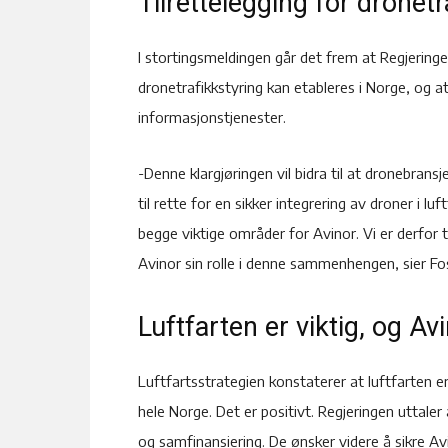
Tilrettelegging for dronetr
I stortingsmeldingen går det frem at Regjeringen
dronetrafikkstyring kan etableres i Norge, og a
informasjonstjenester.
-Denne klargjøringen vil bidra til at dronebrans
til rette for en sikker integrering av droner i lu
begge viktige områder for Avinor. Vi er derfor 
Avinor sin rolle i denne sammenhengen, sier Fo
Luftfarten er viktig, og A
Luftfartsstrategien konstaterer at luftfarten e
hele Norge. Det er positivt. Regjeringen uttaler
og samfinansiering. De ønsker videre å sikre Avi