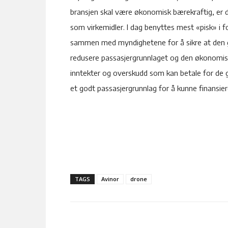
bransjen skal være økonomisk bærekraftig, er det 
som virkemidler. I dag benyttes mest «pisk» i f
sammen med myndighetene for å sikre at den gr
redusere passasjergrunnlaget og den økonomiske
inntekter og overskudd som kan betale for de 
et godt passasjergrunnlag for å kunne finansiere
TAGS
Avinor
drone