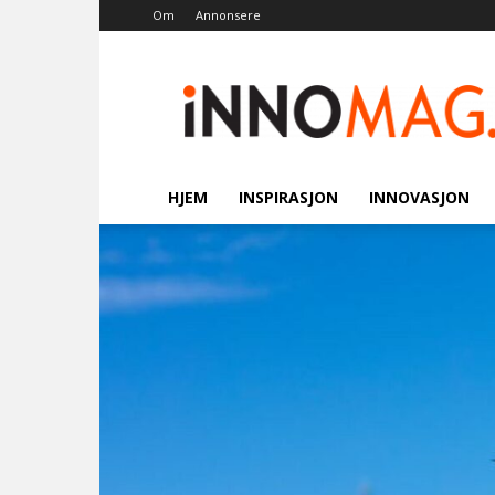
Om
Annonsere
Innomag.no
HJEM
INSPIRASJON
INNOVASJON