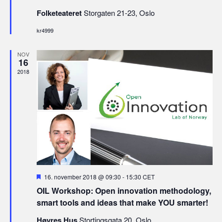
Folketeateret
Storgaten 21-23, Oslo
kr4999
NOV
16
2018
Fremhevet
16. november 2018 @ 09:30
-
15:30
CET
OIL Workshop: Open innovation methodology,
smart tools and ideas that make YOU smarter!
Høyres Hus
Stortingsgata 20, Oslo