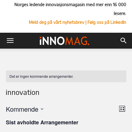
Norges ledende innovasjonsmagasin med mer enn 16 000
lesere.
Meld deg på vårt nyhetsbrev
| Følg oss på LinkedIn
Det er ingen kommende arrangementer.
innovation
Kommende
Ar
Vel
Liste
Vi
Velg
visn
Sist avholdte Arrangementer
Nav
dato.