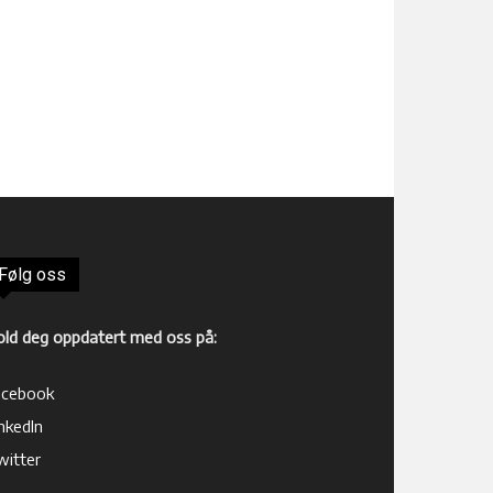
Følg oss
old deg oppdatert med oss på:
acebook
nkedIn
witter