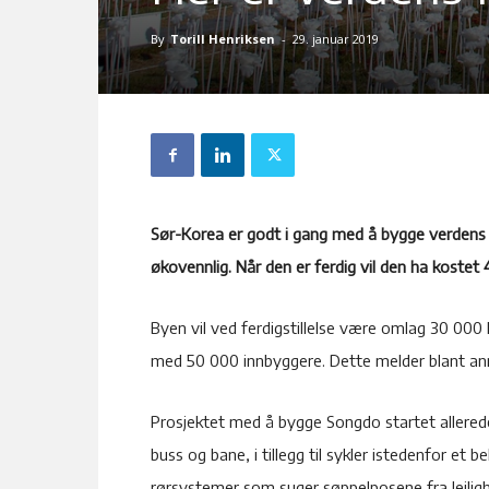
By
Torill Henriksen
-
29. januar 2019
Sør-Korea er godt i gang med å bygge verdens 
økovennlig. Når den er ferdig vil den ha kostet
Byen vil ved ferdigstillelse være omlag 30 000 
med 50 000 innbyggere. Dette melder blant a
Prosjektet med å bygge Songdo startet allerede 
buss og bane, i tillegg til sykler istedenfor et be
rørsystemer som suger søppelposene fra leiligh