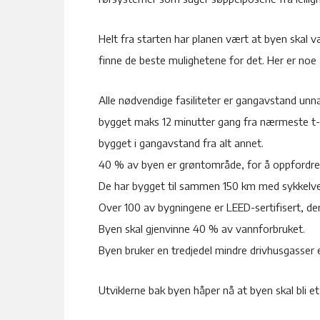
Helt fra starten har planen vært at byen skal væ
finne de beste mulighetene for det. Her er noe 
Alle nødvendige fasiliteter er gangavstand unna,
bygget maks 12 minutter gang fra nærmeste t
bygget i gangavstand fra alt annet.
40 % av byen er grøntområde, for å oppfordre b
De har bygget til sammen 150 km med sykkelveier
Over 100 av bygningene er LEED-sertifisert, den
Byen skal gjenvinne 40 % av vannforbruket.
Byen bruker en tredjedel mindre drivhusgasser
Utviklerne bak byen håper nå at byen skal bli et