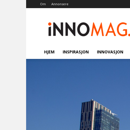
Om
Annonsere
Innomag.no
HJEM
INSPIRASJON
INNOVASJON