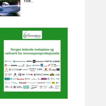
folk…