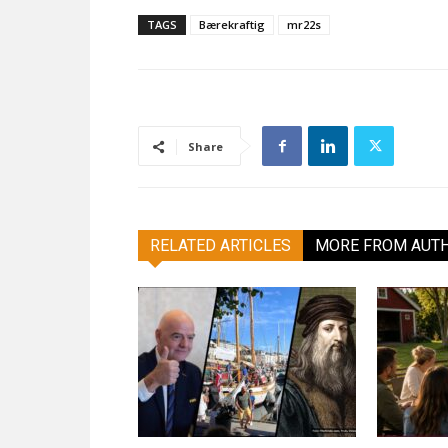
TAGS
Bærekraftig
mr22s
Share
RELATED ARTICLES
MORE FROM AUT