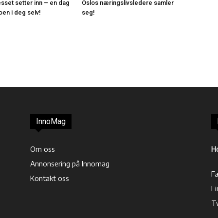
esset setter inn – en dag
Oslos næringslivsledere samler
roen i deg selv!
seg!
InnoMag
Om oss
H
Annonsering på Innomag
F
Kontakt oss
Li
T