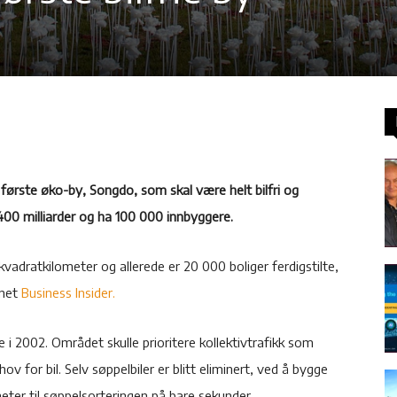
første øko-by, Songdo, som skal være helt bilfri og
 400 milliarder og ha 100 000 innbyggere.
kvadratkilometer og allerede er 20 000 boliger ferdigstilte,
nnet
Business Insider.
i 2002. Området skulle prioritere kollektivtrafikk som
hov for bil. Selv søppelbiler er blitt eliminert, ved å bygge
eter til søppelsorteringen på bare sekunder.