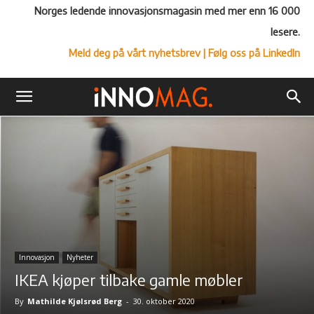
Norges ledende innovasjonsmagasin med mer enn 16 000
lesere.
Meld deg på vårt nyhetsbrev
| Følg oss på LinkedIn
Innovasjon
Nyheter
IKEA kjøper tilbake gamle møbler
By
Mathilde Kjølsrød Berg
-
30. oktober 2020