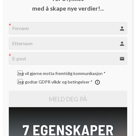
Se hvordan denne apen reagerer på forskjellsbehandling.
med å skape nye verdier!...
God påske fra redaksjonen!
Jeg vil gjerne motta fremtidig kommunikasjon *
Jeg godtar GDPR vilkår og betingelser *
MELD DEG PÅ