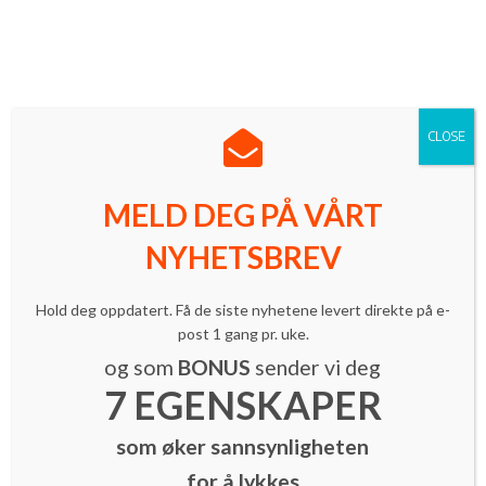
Norges ledende innovasjonsmagasin med mer enn 16 000
lesere.
Meld deg på vårt nyhetsbrev
| Følg oss på LinkedIn
CLOSE
MELD DEG PÅ VÅRT
NYHETSBREV
Inspirasjon
Hold deg oppdatert. Få de siste nyhetene levert direkte på e-
Pass på hva du legger i påskeegget!
post 1 gang pr. uke.
By
Thea Winger
-
10. april 2014
og som
BONUS
sender vi deg
7 EGENSKAPER
som øker sannsynligheten
for å lykkes