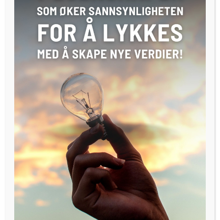
RELATED ARTICLES
MORE FROM AUTHOR
Spiseforstyrrelser koster milliarder
– vi trenger en ny modell!
CES 2026: Fremtiden er her – og den
er innovativ og smart!
PaleBlue leverer ROV-simulator til
den franske marinen!