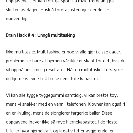
oppgavene. Det kan fort gå sport i å måle fremgang på
slutten av dagen. Husk å foreta justeringer der det er
nødvendig.
Brain Hack # 4 : Unngå multitasking
Ikke multitaske. Multitasking er noe vi alle gjør i disse dager,
problemet er bare at hjernen vår ikke er skapt for det, hvis du
vil oppnå best mulig resultater. Når du multitasker forstyrrer
du hjernens evne til å bruke dens fulle kapasitet.
Vi kan alle tygge tyggegummi samtidig, vi kan brette tøy,
mens vi snakker med en venn i telefonen. Klovner kan også ri
en en-hjuling, mens de sjonglerer fargerike baller. Disse
oppgavene krever ikke så mye hjernekapasitet. I de fleste
tilfeller hvor hjernekraft og kreativitet er avgjørende, er