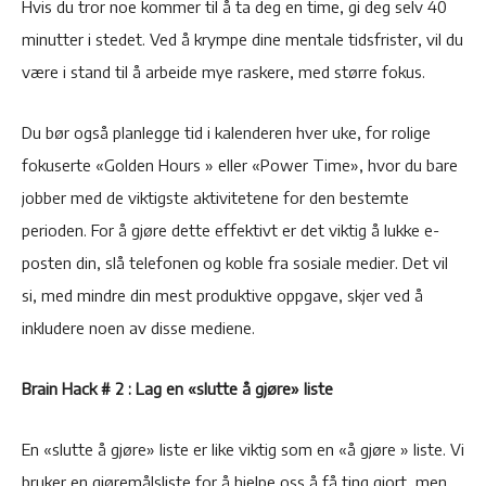
Hvis du tror noe kommer til å ta deg en time, gi deg selv 40
minutter i stedet. Ved å krympe dine mentale tidsfrister, vil du
være i stand til å arbeide mye raskere, med større fokus.
Du bør også planlegge tid i kalenderen hver uke, for rolige
fokuserte «Golden Hours » eller «Power Time», hvor du bare
jobber med de viktigste aktivitetene for den bestemte
perioden. For å gjøre dette effektivt er det viktig å lukke e-
posten din, slå telefonen og koble fra sosiale medier. Det vil
si, med mindre din mest produktive oppgave, skjer ved å
inkludere noen av disse mediene.
Brain Hack # 2 : Lag en «slutte å gjøre» liste
En «slutte å gjøre» liste er like viktig som en «å gjøre » liste. Vi
bruker en gjøremålsliste for å hjelpe oss å få ting gjort, men