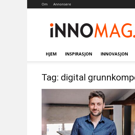
Om
Annonsere
Innomag.no
HJEM
INSPIRASJON
INNOVASJON
Tag: digital grunnkom