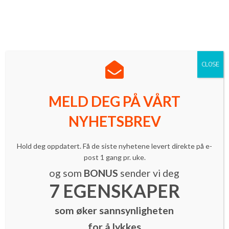
Norges ledende innovasjonsmagasin med mer enn 16 000
lesere.
Meld deg på vårt nyhetsbrev
| Følg oss på LinkedIn
CLOSE
MELD DEG PÅ VÅRT
Tag: Eero
NYHETSBREV
Hold deg oppdatert. Få de siste nyhetene levert direkte på e-
post 1 gang pr. uke.
og som
BONUS
sender vi deg
7 EGENSKAPER
som øker sannsynligheten
for å lykkes