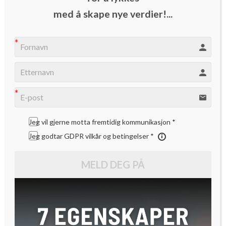
Eye Networks inngår samarbeid med
med å skape nye verdier!...
Amazon
Fra våre partnere
Vil gjøre innovasjon til et
ledelsessystem
Jeg vil gjerne motta fremtidig kommunikasjon *
Norske innovatører får tilgang til
Jeg godtar GDPR vilkår og betingelser *
verdens mest avanserte AI-
innovasjonsverktøy
MELD DEG PÅ
Investorer er også vanlige folk…