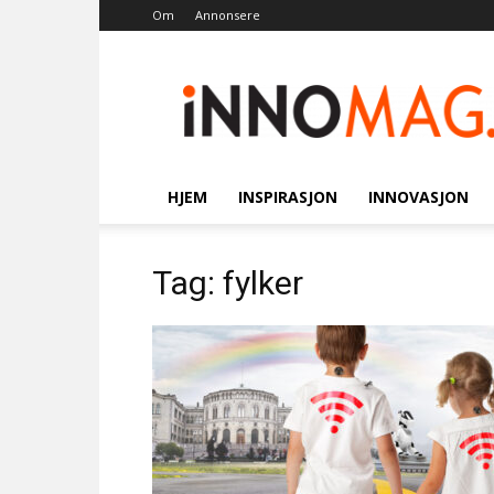
Om
Annonsere
Innomag.no
HJEM
INSPIRASJON
INNOVASJON
Tag: fylker