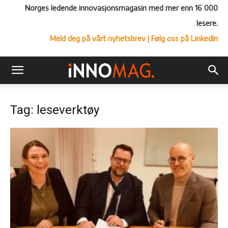
Norges ledende innovasjonsmagasin med mer enn 16 000
lesere.
Meld deg på vårt nyhetsbrev
| Følg oss på LinkedIn
Tag: leseverktøy