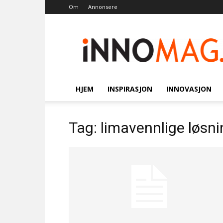
Om
Annonsere
Innomag.no
HJEM
INSPIRASJON
INNOVASJON
Tag: limavennlige løsni