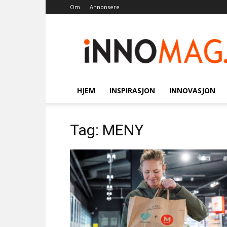
Om
Annonsere
Innomag.no
HJEM
INSPIRASJON
INNOVASJON
Tag: MENY