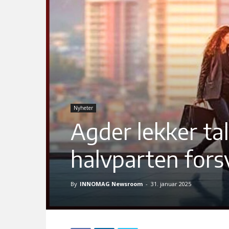
Nyheter
Agder lekker tal
halvparten fors
By
INNOMAG Newsroom
-
31. januar 2025