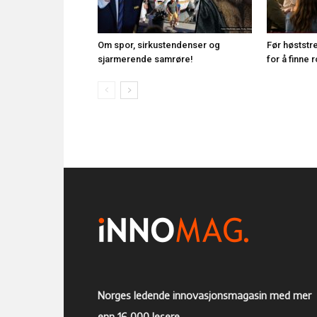
Om spor, sirkustendenser og
Før høststr
sjarmerende samrøre!
for å finne 
Norges ledende innovasjonsmagasin med mer
enn 16 000 lesere.