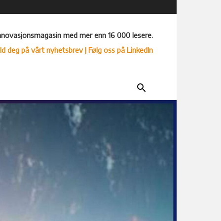
nnovasjonsmagasin med mer enn 16 000 lesere.
ld deg på vårt nyhetsbrev
| Følg oss på LinkedIn