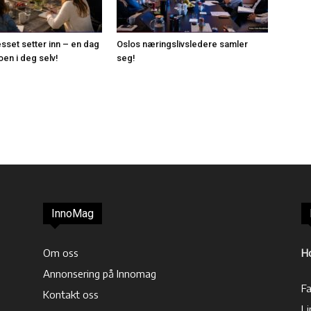
esset setter inn – en dag
Oslos næringslivsledere samler
roen i deg selv!
seg!
InnoMag
Om oss
H
Annonsering på Innomag
F
Kontakt oss
Li