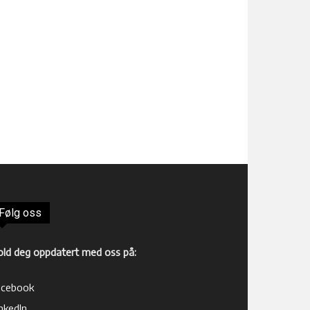
Følg oss
old deg oppdatert med oss på:
acebook
nkedIn