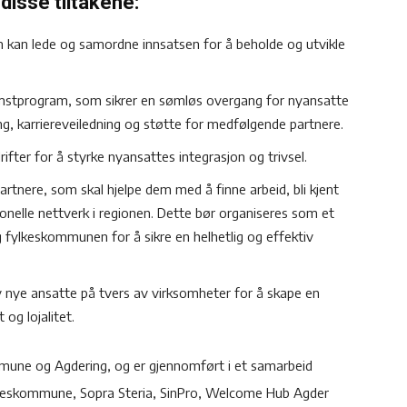
disse tiltakene:
m kan lede og samordne innsatsen for å beholde og utvikle
komstprogram, som sikrer en sømløs overgang for nyansatte
ng, karriereveiledning og støtte for medfølgende partnere.
fter for å styrke nyansattes integrasjon og trivsel.
tnere, som skal hjelpe dem med å finne arbeid, bli kjent
jonelle nettverk i regionen. Dette bør organiseres som et
fylkeskommunen for å sikre en helhetlig og effektiv
v nye ansatte på tvers av virksomheter for å skape en
 og lojalitet.
mmune og Agdering, og er gjennomført i et samarbeid
keskommune, Sopra Steria, SinPro, Welcome Hub Agder