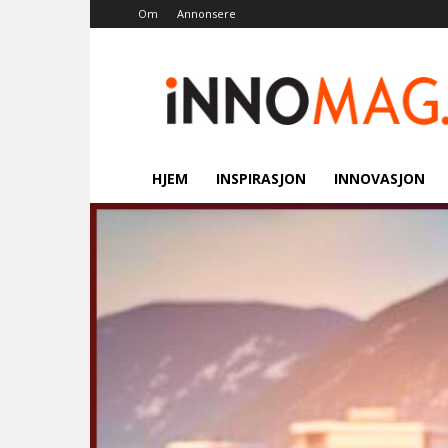
Om
Annonsere
Innomag.no
HJEM
INSPIRASJON
INNOVASJON