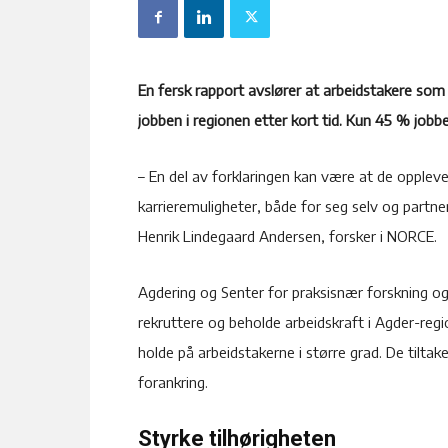
En fersk rapport avslører at arbeidstakere som
jobben i regionen etter kort tid. Kun 45 % jobbe
– En del av forklaringen kan være at de opplev
karrieremuligheter, både for seg selv og partner
Henrik Lindegaard Andersen, forsker i NORCE.
Agdering og Senter for praksisnær forskning o
rekruttere og beholde arbeidskraft i Agder-region
holde på arbeidstakerne i større grad. De tiltak
forankring.
Styrke tilhørigheten