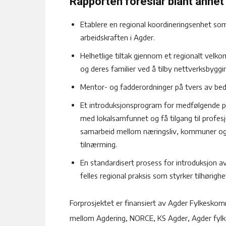
Rapporten foreslår blant annet 
Etablere en regional koordineringsenhet so
arbeidskraften i Agder.
Helhetlige tiltak gjennom et regionalt vel
og deres familier ved å tilby nettverksbyggi
Mentor- og fadderordninger på tvers av bedri
Et introduksjonsprogram for medfølgende par
med lokalsamfunnet og få tilgang til profes
samarbeid mellom næringsliv, kommuner og 
tilnærming.
En standardisert prosess for introduksjon a
felles regional praksis som styrker tilhørighet
Forprosjektet er finansiert av Agder Fylkesko
mellom Agdering, NORCE, KS Agder, Agder fyl