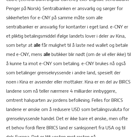
Penger på Norsk). Sentralbanken er ansvarlig og sørger for
sikkerheten for e-CNY på samme måte som alle
sentralbanker er ansvarlig for kontanter i eget land. e-CNY er
et pliktig betalingsmiddel ifølge landets lover i deler av Kina,
som betyr at
alle
får mulighet til å laste ned wallet og betale
med e-CNY, mens
alle
butikker blir nødt (om de vil eller ikke) til
å kunne ta imot e-CNY som betaling. e-CNY brukes nå også
som betalinger grensekryssende i andre land, spesielt der
noen i Kina er avsender eller mottaker. Kina er en del av BIRCS
landene som nå teller nærmere 4 milliarder innbyggere,
omtrent halvparten av jordens befolkning. Felles for BRICS
landene er ønske om å redusere USD som betalingsvaluta for
grensekryssende handel. Det er ikke bare et ønske, men ofte
et behov fordi flere BRICS land er sanksjonert fra USA og til
dels Europa. Det er litt vesten mot resten nå.