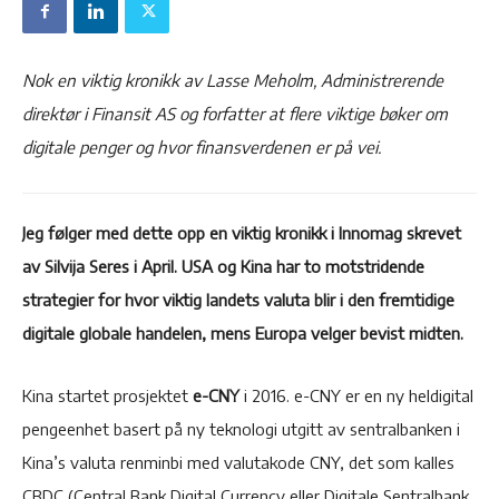
Nok en viktig kronikk av Lasse Meholm, Administrerende
direktør i Finansit AS og forfatter at flere viktige bøker om
digitale penger og hvor finansverdenen er på vei.
Jeg følger med dette opp en viktig kronikk i Innomag skrevet
av Silvija Seres i April. USA og Kina har to motstridende
strategier for hvor viktig landets valuta blir i den fremtidige
digitale globale handelen, mens Europa velger bevist midten.
Kina startet prosjektet
e-CNY
i 2016. e-CNY er en ny heldigital
pengeenhet basert på ny teknologi utgitt av sentralbanken i
Kina’s valuta renminbi med valutakode CNY, det som kalles
CBDC (Central Bank Digital Currency eller Digitale Sentralbank