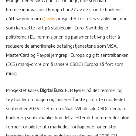
Mange mener MICA går litt for langt, noe som kan
bremse innovasjon. I Europa har 27 av de største bankene
gått sammen om
Qivalis
prosjektet for felles stablecoin, noe
som kan sette fart på stablecoin i Euro. Samtidig er
politikerne i EU kommisjonen og parlamentet ivrig etter å
redusere de amerikanske betalingstjenestene som VISA,
MasterCard og Paypal jerngrep i Europa og gitt sentralbanken
(ECB) marsj-ordre om å lansere CBDC i Europa så fort som
mulig.
Prosjektet kalles
Digital Euro
. ECB kjører på det remmer og
tøy holder om dagen og lanserer første pilot ute i markedet
september 2026. Det er en såkalt Wholesale CBDC der bare
banker og sentralbanker kan delta. Etter det kommer det ulike
former for piloter ut i markedet fortløpende før en stor
lansering for private og bedrifter er planlagt til 2029. EU