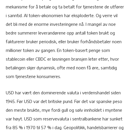
mekanisme for å betale og ta betalt for tjenestene de utfører
i sanntid. AI token-økonomien har eksploderte. Og verre vil
det bli med de enorme investeringene nå. I mangel av noe
bedre summerer leverandørene opp antall token brukt og
fakturerer bruker periodisk, eller bruker forhåndsbetaler noen
millioner token av gangen. En token-basert penge som
stablecoin eller CBDC er løsningen bransjen leter etter, hvor
betalingen skjer dynamisk, ofte med noen få øre, samtidig
som tjenestene konsumeres.
USD har vært den dominerende valuta i verdenshandel siden
1945. Før USD var det britiske pund. Før det var spanske peso
den meste brukte, mye fordi gull og sølv innholdet i myntene
var høyt. USD som reservevaluta i sentralbankene har sunket
fra 85 % i 1970 til 57 % i dag. Geopolitikk, handelsbarrierer og