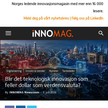
Norges ledende innovasjonsmagasin med mer enn 16 000
lesere.
Meld deg på vårt nyhetsbrev
| Følg oss på LinkedIn
Digitalisering
Innsikt & trender
Nyheter
Tankeleder
Blir det teknologisk innovasjon som
feller dollar som verdensvaluta?
By
INNOMAG Newsroom
-
3. juli 2026