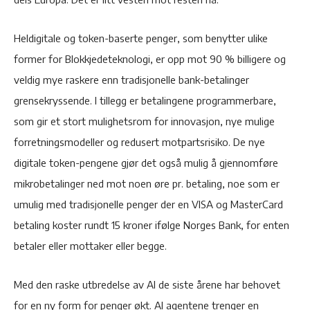
Heldigitale og token-baserte penger, som benytter ulike
former for Blokkjedeteknologi, er opp mot 90 % billigere og
veldig mye raskere enn tradisjonelle bank-betalinger
grensekryssende. I tillegg er betalingene programmerbare,
som gir et stort mulighetsrom for innovasjon, nye mulige
forretningsmodeller og redusert motpartsrisiko. De nye
digitale token-pengene gjør det også mulig å gjennomføre
mikrobetalinger ned mot noen øre pr. betaling, noe som er
umulig med tradisjonelle penger der en VISA og MasterCard
betaling koster rundt 15 kroner ifølge Norges Bank, for enten
betaler eller mottaker eller begge.
Med den raske utbredelse av AI de siste årene har behovet
for en ny form for penger økt. AI agentene trenger en