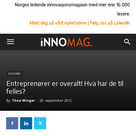
Norges ledende innovasjonsmagasin med mer enn 16 000
lesere.
Meld deg på vårt nyhetsbrev
| Følg oss på LinkedIn
Grûnder
Entreprenører er overalt! Hva har de til
felles?
By
Thea Winger
-
20. september 2012