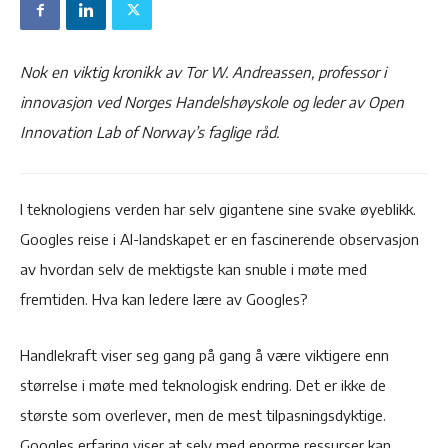
Nok en viktig kronikk av Tor W. Andreassen, professor i
innovasjon ved Norges Handelshøyskole og leder av Open
Innovation Lab of Norway’s faglige råd.
I teknologiens verden har selv gigantene sine svake øyeblikk.
Googles reise i AI-landskapet er en fascinerende observasjon
av hvordan selv de mektigste kan snuble i møte med
fremtiden. Hva kan ledere lære av Googles?
Handlekraft viser seg gang på gang å være viktigere enn
størrelse i møte med teknologisk endring. Det er ikke de
største som overlever, men de mest tilpasningsdyktige.
Googles erfaring viser at selv med enorme ressurser kan