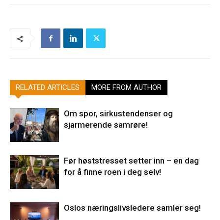
RELATED ARTICLES
MORE FROM AUTHOR
Om spor, sirkustendenser og
sjarmerende samrøre!
Før høststresset setter inn – en dag
for å finne roen i deg selv!
Oslos næringslivsledere samler seg!