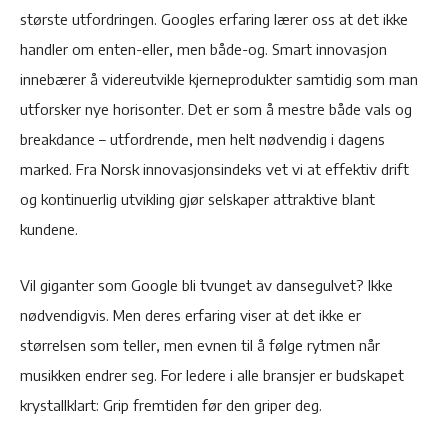
største utfordringen. Googles erfaring lærer oss at det ikke
handler om enten-eller, men både-og. Smart innovasjon
innebærer å videreutvikle kjerneprodukter samtidig som man
utforsker nye horisonter. Det er som å mestre både vals og
breakdance – utfordrende, men helt nødvendig i dagens
marked. Fra Norsk innovasjonsindeks vet vi at effektiv drift
og kontinuerlig utvikling gjør selskaper attraktive blant
kundene.
Vil giganter som Google bli tvunget av dansegulvet? Ikke
nødvendigvis. Men deres erfaring viser at det ikke er
størrelsen som teller, men evnen til å følge rytmen når
musikken endrer seg. For ledere i alle bransjer er budskapet
krystallklart: Grip fremtiden før den griper deg.