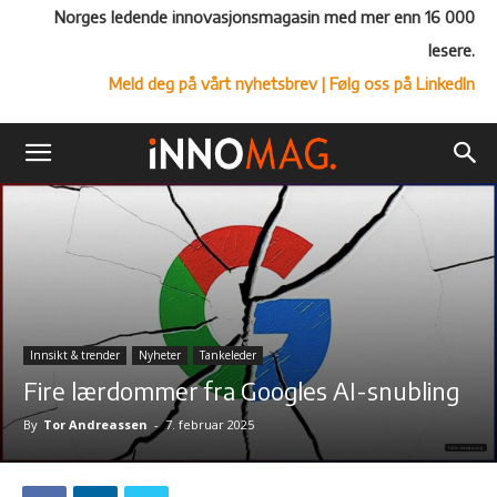
Norges ledende innovasjonsmagasin med mer enn 16 000
lesere.
Meld deg på vårt nyhetsbrev
| Følg oss på LinkedIn
Innsikt & trender
Nyheter
Tankeleder
Fire lærdommer fra Googles AI-snubling
By
Tor Andreassen
-
7. februar 2025