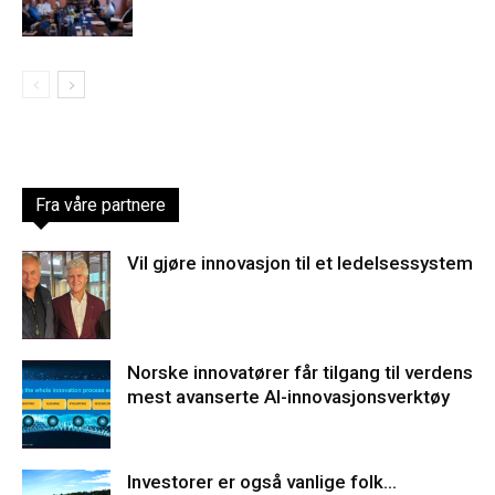
Fra våre partnere
Vil gjøre innovasjon til et ledelsessystem
Norske innovatører får tilgang til verdens
mest avanserte AI-innovasjonsverktøy
Investorer er også vanlige folk…