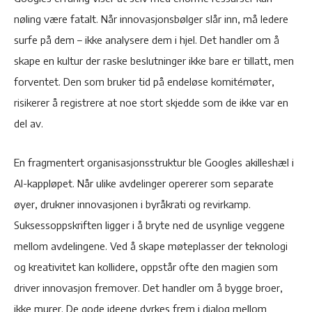
nøling være fatalt. Når innovasjonsbølger slår inn, må ledere
surfe på dem – ikke analysere dem i hjel. Det handler om å
skape en kultur der raske beslutninger ikke bare er tillatt, men
forventet. Den som bruker tid på endeløse komitémøter,
risikerer å registrere at noe stort skjedde som de ikke var en
del av.
En fragmentert organisasjonsstruktur ble Googles akilleshæl i
AI-kappløpet. Når ulike avdelinger opererer som separate
øyer, drukner innovasjonen i byråkrati og revirkamp.
Suksessoppskriften ligger i å bryte ned de usynlige veggene
mellom avdelingene. Ved å skape møteplasser der teknologi
og kreativitet kan kollidere, oppstår ofte den magien som
driver innovasjon fremover. Det handler om å bygge broer,
ikke murer. De gode ideene dyrkes frem i dialog mellom