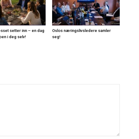
esset setter inn – en dag
Oslos næringslivsledere samler
roen i deg selv!
seg!