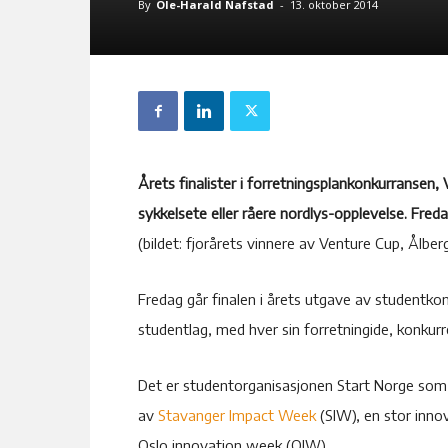
By
Ole-Harald Nafstad
-
13. oktober 2014
Årets finalister i forretningsplankonkurransen, V
sykkelsete eller råere nordlys-opplevelse. Fred
(bildet: fjorårets vinnere av Venture Cup, Ålber
Fredag går finalen i årets utgave av studentko
studentlag, med hver sin forretningide, konkur
Det er studentorganisasjonen Start Norge som 
av
Stavanger Impact Week
(SIW), en stor inno
Oslo innovation week (OIW).