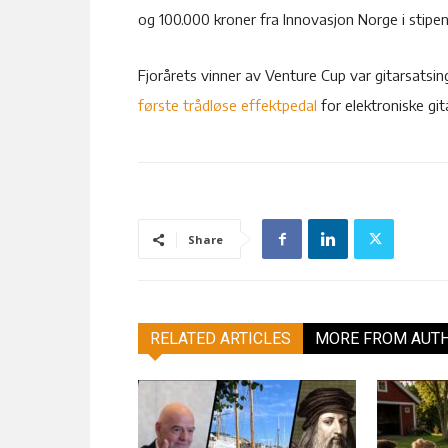
og 100.000 kroner fra Innovasjon Norge i stipen
Fjorårets vinner av Venture Cup var gitarsatsin
første trådløse effektpedal
for elektroniske git
Share
RELATED ARTICLES
MORE FROM AUT