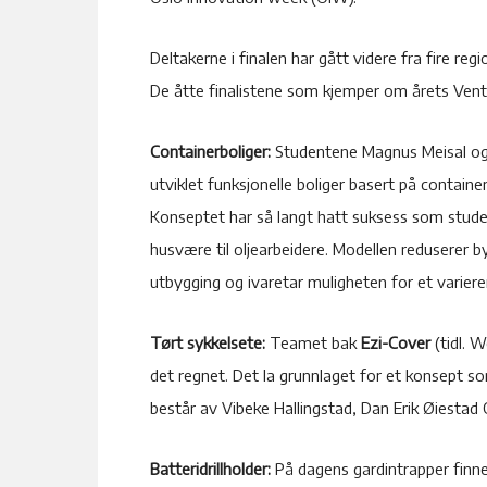
Deltakerne i finalen har gått videre fra fire regi
De åtte finalistene som kjemper om årets Ventu
Containerboliger:
Studentene Magnus Meisal og 
utviklet funksjonelle boliger basert på contai
Konseptet har så langt hatt suksess som studen
husvære til oljearbeidere. Modellen reduserer b
utbygging og ivaretar muligheten for et varier
Tørt sykkelsete:
Teamet bak
Ezi-Cover
(tidl. W
det regnet. Det la grunnlaget for et konsept so
består av Vibeke Hallingstad, Dan Erik Øiestad
Batteridrillholder:
På dagens gardintrapper finne