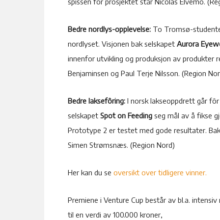
spissen for prosjektet står Nicolas Elvemo. (Re
Bedre nordlys-opplevelse:
To Tromsø-studenter 
nordlyset. Visjonen bak selskapet
Aurora Eyew
innenfor utvikling og produksjon av produkter r
Benjaminsen og Paul Terje Nilsson. (Region Nor
Bedre laksefôring:
I norsk lakseoppdrett går fôr ti
selskapet
Spot on Feeding
seg mål av å fikse g
Prototype 2 er testet med gode resultater. Bak
Simen Strømsnæs. (Region Nord)
Her kan du se
oversikt over tidligere vinner.
Premiene i Venture Cup består av bl.a. intensi
til en verdi av 100.000 kroner,