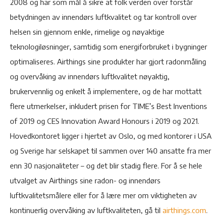
2008 og har som mål å sikre at folk verden over forstår
betydningen av innendørs luftkvalitet og tar kontroll over
helsen sin gjennom enkle, rimelige og nøyaktige
teknologiløsninger, samtidig som energiforbruket i bygninger
optimaliseres. Airthings sine produkter har gjort radonmåling
og overvåking av innendørs luftkvalitet nøyaktig,
brukervennlig og enkelt å implementere, og de har mottatt
flere utmerkelser, inkludert prisen for TIME’s Best Inventions
of 2019 og CES Innovation Award Honours i 2019 og 2021.
Hovedkontoret ligger i hjertet av Oslo, og med kontorer i USA
og Sverige har selskapet til sammen over 140 ansatte fra mer
enn 30 nasjonaliteter – og det blir stadig flere. For å se hele
utvalget av Airthings sine radon- og innendørs
luftkvalitetsmålere eller for å lære mer om viktigheten av
kontinuerlig overvåking av luftkvaliteten, gå til
airthings.com
.