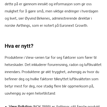
dette på er gjennom innsikt og informasjon som gir oss
mulighet for å gjøre små, men viktige endringer i hverdagen
og livet, sier Øyvind Birkenes, administrerende direktør i
norske Airthings, som er notert på Euronext Growth.
Hva er nytt?
Produktene i View-serien tar for seg faktorer som fører til
helseskader. Det inkluderer forurensning, radon og luftkvalitet
innendørs. Produktene gir økt trygghet, avhengig av hvor du
befinner deg og hvilke faktorer tilknyttet luftkvaliteten som
betyr mest for deg, noe stadig flere blir oppmerksom på,
uavhengig av egen helsetilstand:
●
View Pollution
(NOK 1999) er Airthings sitt første produkt