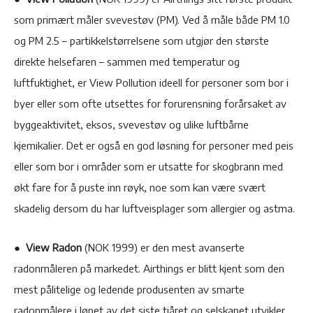
som primært måler svevestøv (PM). Ved å måle både PM 1.0
og PM 2.5 – partikkelstørrelsene som utgjør den største
direkte helsefaren – sammen med temperatur og
luftfuktighet, er View Pollution ideell for personer som bor i
byer eller som ofte utsettes for forurensning forårsaket av
byggeaktivitet, eksos, svevestøv og ulike luftbårne
kjemikalier. Det er også en god løsning for personer med peis
eller som bor i områder som er utsatte for skogbrann med
økt fare for å puste inn røyk, noe som kan være svært
skadelig dersom du har luftveisplager som allergier og astma.
●
View Radon
(NOK 1999) er den mest avanserte
radonmåleren på markedet. Airthings er blitt kjent som den
mest pålitelige og ledende produsenten av smarte
radonmålere i løpet av det siste tiåret og selskapet utvikler