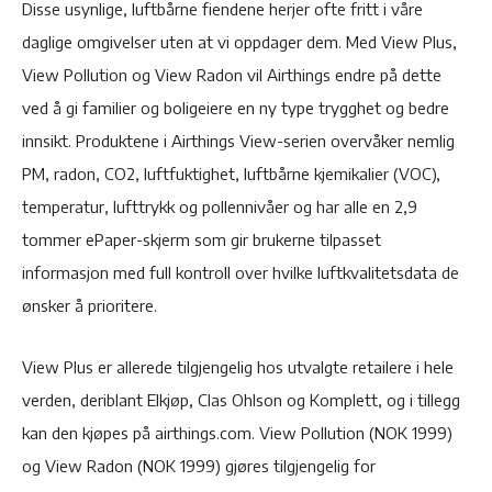
Disse usynlige, luftbårne fiendene herjer ofte fritt i våre
daglige omgivelser uten at vi oppdager dem. Med View Plus,
View Pollution og View Radon vil Airthings endre på dette
ved å gi familier og boligeiere en ny type trygghet og bedre
innsikt. Produktene i Airthings View-serien overvåker nemlig
PM, radon, CO2, luftfuktighet, luftbårne kjemikalier (VOC),
temperatur, lufttrykk og pollennivåer og har alle en 2,9
tommer ePaper-skjerm som gir brukerne tilpasset
informasjon med full kontroll over hvilke luftkvalitetsdata de
ønsker å prioritere.
View Plus er allerede tilgjengelig hos utvalgte retailere i hele
verden, deriblant Elkjøp, Clas Ohlson og Komplett, og i tillegg
kan den kjøpes på airthings.com. View Pollution (NOK 1999)
og View Radon (NOK 1999) gjøres tilgjengelig for