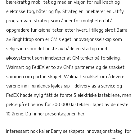
bærekraftig mobilitet og med en visjon for null krach og
elektriske tog, båter og fly. Strategien innebærer en Ultify
programvare strategi som åpner for muligheten til å
oppgradere funksjonaliteten etter hvert. I tillegg skrøt Barra
av Brightdrop som er GM’s eget innovasjonsselskap som
selges inn som det beste av både en startup med
økosystemet som innebærer at GM tenker på forsikring.
Walmart og FedEX er to av GM’s partnerne og de snakket
sammen om partnerskapet. Walmart snakket om å levere
varene inn i kundenes kjøleskap – delivery as a service og
FedEX hadde nylig fått de første 5 elektriske lastebilene, men
pekte på et behov for 200 000 lastebiler i løpet av de neste
10 årene. Du finner presentasjonen her.
Interessant nok kaller Barry selskapets innovasjonstrategi for