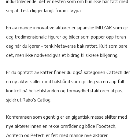
industriledende, det er nesten som om hun ikke har fått med
seg at Tesla ligger langt foran i løypa.
En av mange innovative aktører er japanske IMUZAK som gir
deg tredimensjonale figurer og bilder som popper opp foran
deg når du kjører – tenk Metaverse bak rattet. Kult som bare
det, men ikke nødvendigvis et bidrag til sikrere bilkjøring.
Er du opptatt av katter finner du også kategorien Cattech der
en ny aktør stiller med halsbånd som gir deg via en app full
kontroll på helsetilstanden og fornøydhetsfaktoren til pus,
sjekk ut Rabo’s Catlog.
Konferansen som egentlig er en gigantisk messe skilter med
nye aktører innen en rekke områder og både Foodtech,
Agritech og Petech er felt med mange nye aktører.