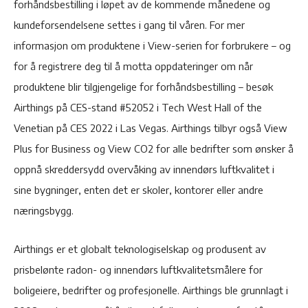
forhåndsbestilling i løpet av de kommende månedene og
kundeforsendelsene settes i gang til våren. For mer
informasjon om produktene i View-serien for forbrukere – og
for å registrere deg til å motta oppdateringer om når
produktene blir tilgjengelige for forhåndsbestilling – besøk
Airthings på CES-stand #52052 i Tech West Hall of the
Venetian på CES 2022 i Las Vegas. Airthings tilbyr også View
Plus for Business og View CO2 for alle bedrifter som ønsker å
oppnå skreddersydd overvåking av innendørs luftkvalitet i
sine bygninger, enten det er skoler, kontorer eller andre
næringsbygg.
Airthings er et globalt teknologiselskap og produsent av
prisbelønte radon- og innendørs luftkvalitetsmålere for
boligeiere, bedrifter og profesjonelle. Airthings ble grunnlagt i