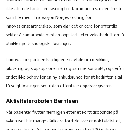
ikke allerede fantes en løsning for. Kommunen var den første
som ble med i Innovasjon Norges ordning for
innovasjonspartnerskap, som gjør det enklere for offentlig
sektor å samarbeide med en oppstart- eller vekstbedrift om å
utvikle nye teknologiske løsninger.
I innovasjonspartnerskap ligger en avtale om utvikling,
pilotering og kjøpsopsjoner i én og samme kontrakt, og derfor
er det ikke behov for en ny anbudsrunde for at bedriften skal
få solgt løsningen sin til den offentlige oppdragsgiveren.
Aktivitetsroboten Berntsen
Når pasienter flytter hjem igjen etter et korttidsopphold på
sykehuset blir mange dårligere fordi de ikke er nok i aktivitet,
noe som koster Stavanger kommune nesten 200 millioner