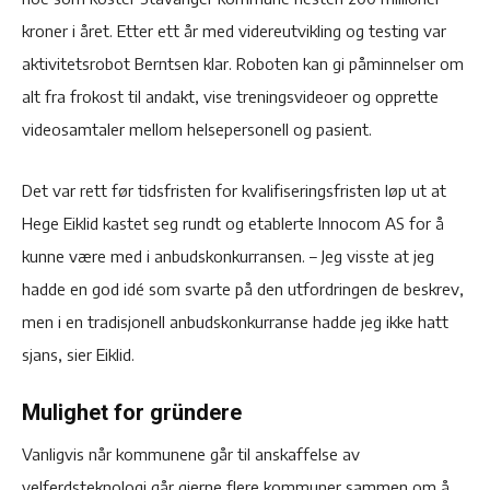
kroner i året. Etter ett år med videreutvikling og testing var
aktivitetsrobot Berntsen klar. Roboten kan gi påminnelser om
alt fra frokost til andakt, vise treningsvideoer og opprette
videosamtaler mellom helsepersonell og pasient.
Det var rett før tidsfristen for kvalifiseringsfristen løp ut at
Hege Eiklid kastet seg rundt og etablerte Innocom AS for å
kunne være med i anbudskonkurransen. – Jeg visste at jeg
hadde en god idé som svarte på den utfordringen de beskrev,
men i en tradisjonell anbudskonkurranse hadde jeg ikke hatt
sjans, sier Eiklid.
Mulighet for gründere
Vanligvis når kommunene går til anskaffelse av
velferdsteknologi går gjerne flere kommuner sammen om å