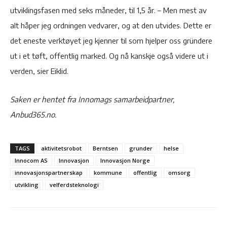
utviklingsfasen med seks måneder, til 1,5 år. – Men mest av
alt håper jeg ordningen vedvarer, og at den utvides. Dette er
det eneste verktøyet jeg kjenner til som hjelper oss gründere
ut i et tøft, offentlig marked. Og nå kanskje også videre ut i
verden, sier Eiklid.
Saken er hentet fra Innomags samarbeidpartner,
Anbud365.no.
TAGS
aktivitetsrobot
Berntsen
grunder
helse
Innocom AS
Innovasjon
Innovasjon Norge
innovasjonspartnerskap
kommune
offentlig
omsorg
utvikling
velferdsteknologi