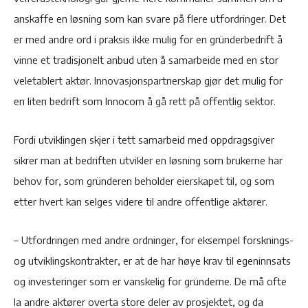
anskaffe en løsning som kan svare på flere utfordringer. Det
er med andre ord i praksis ikke mulig for en gründerbedrift å
vinne et tradisjonelt anbud uten å samarbeide med en stor
veletablert aktør. Innovasjonspartnerskap gjør det mulig for
en liten bedrift som Innocom å gå rett på offentlig sektor.
Fordi utviklingen skjer i tett samarbeid med oppdragsgiver
sikrer man at bedriften utvikler en løsning som brukerne har
behov for, som gründeren beholder eierskapet til, og som
etter hvert kan selges videre til andre offentlige aktører.
– Utfordringen med andre ordninger, for eksempel forsknings-
og utviklingskontrakter, er at de har høye krav til egeninnsats
og investeringer som er vanskelig for gründerne. De må ofte
la andre aktører overta store deler av prosjektet, og da