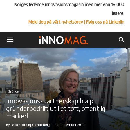
Norges ledende innovasjonsmagasin med mer enn 16 000
lesere.
Meld deg på vårt nyhetsbrev
| Følg oss på LinkedIn
Grûnder
Innovasjons-partnerskap hjalp
gründerbedrift ut i et tøft, offentlig
marked
By
Mathilde Kjølsrød Berg
-
12. desember 2019