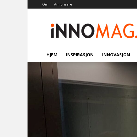
Om
Annonsere
Innomag.no
HJEM
INSPIRASJON
INNOVASJON