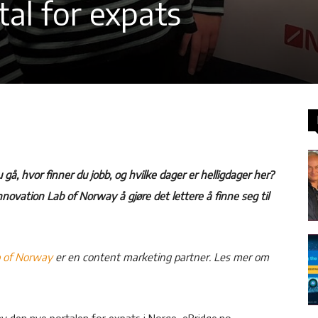
tal for expats
 gå, hvor finner du jobb, og hvilke dager er helligdager her?
ovation Lab of Norway å gjøre det lettere å finne seg til
b of Norway
er en content marketing partner. Les mer om
 av den nye portalen for expats i Norge, eBridge.no.