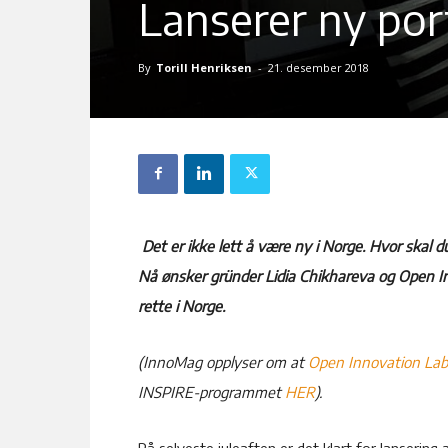
Lanserer ny por
By
Torill Henriksen
-
21. desember 2018
Det er ikke lett å være ny i Norge. Hvor skal du
Nå ønsker gründer Lidia Chikhareva og Open Inn
rette i Norge.
(InnoMag opplyser om at
Open Innovation La
INSPIRE-programmet
HER
).
På selveste juleaften er det klart for lansering