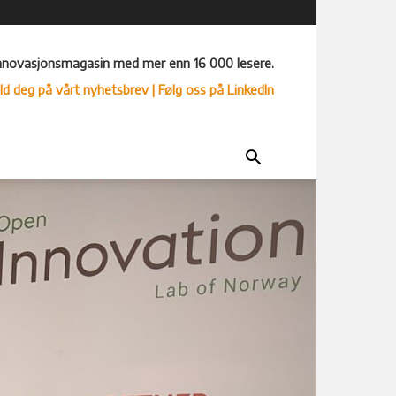
nnovasjonsmagasin med mer enn 16 000 lesere.
ld deg på vårt nyhetsbrev
| Følg oss på LinkedIn