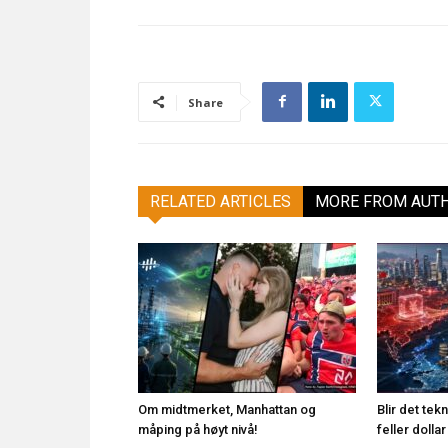
Share
RELATED ARTICLES
MORE FROM AUT
Om midtmerket, Manhattan og
Blir det te
måping på høyt nivå!
feller doll