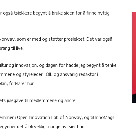
r også tsjekkere begynt å bruke siden for å finne nyttig
 Norway, som er med og støtter prosjektet. Det var også
ng til live.
ltur og innovasjon, og dagen før hadde jeg begynt å tenke
mene og styreleder i OIL og ansvarlig redaktør i
plan, forklarer hun.
ets julegave til medlemmene og andre.
edlemmer i Open Innovation Lab of Norway, og til InnoMags
begynner det å bli veldig mange av, sier han.