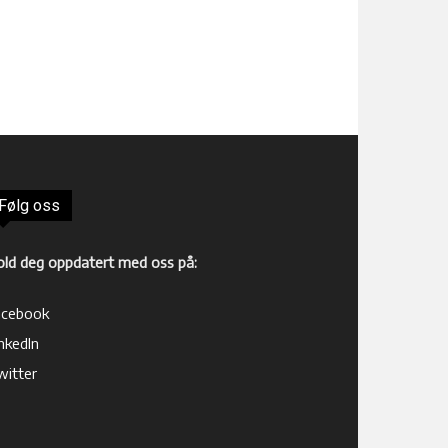
Følg oss
old deg oppdatert med oss på:
acebook
nkedIn
witter