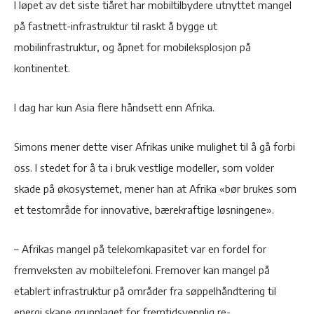
I løpet av det siste tiåret har mobiltilbydere utnyttet mangel
på fastnett-infrastruktur til raskt å bygge ut
mobilinfrastruktur, og åpnet for mobileksplosjon på
kontinentet.
I dag har kun Asia flere håndsett enn Afrika.
Simons mener dette viser Afrikas unike mulighet til å gå forbi
oss. I stedet for å ta i bruk vestlige modeller, som volder
skade på økosystemet, mener han at Afrika «bør brukes som
et testområde for innovative, bærekraftige løsningene».
– Afrikas mangel på telekomkapasitet var en fordel for
fremveksten av mobiltelefoni. Fremover kan mangel på
etablert infrastruktur på områder fra søppelhåndtering til
energi skape grunnlaget for fremtidsvennlig re-