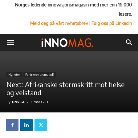
Norges ledende innovasjonsmagasin med mer enn 16 000
lesere.
Meld deg på vårt nyhetsbrev
| Følg oss på LinkedIn
Nyheter
Partnere (promoted)
Next: Afrikanske stormskritt mot helse
og velstand
By
DNV GL
-
9. mars 2015