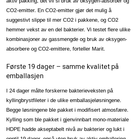
aktiv pakking, det vil si bruk av oksygen-absorber og
CO2-emitter. En CO2-emitter gjør det mulig å
suggestivt slippe til mer CO2 i pakkene, og CO2
hemmer vekst av en del bakterier. Vi testet flere ulike
kombinasjoner av gassmengde og bruk av oksygen-
absorbere og CO2-emittere, forteller Marit.
Første 19 dager – samme kvalitet på
emballasjen
I 24 dager målte forskerne bakterieveksten på
kyllingbrystfileter i de ulike emballasjeløsningene.
Begge løsningene ble pakket i modifisert atmosfære.
Kylling som ble pakket i gjenvinnbart mono-materiale
HDPE hadde akseptabelt nivå av bakterier og lukt i
opptil 19 dager, også uten bruk av aktiv emballering.