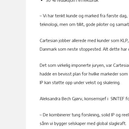
– Vi har tenkt kunde og marked fra første dag, 
teknologi, men om tillit, gode piloter og samarb
Cartesian jobber allerede med kunder som KLP, 
Danmark som neste stoppested. Alt dette har de 
Det som virkelig imponerte juryen, var Cartesian
hadde en bevisst plan for hvilke markeder som 
IP kan støtte opp under vekst og skalering.
Aleksandra Bech Gjørv, konsernsjef i SINTEF for
– De kombinerer tung forskning, solid IP og re
sånn vi bygger selskaper med global slagkraft.