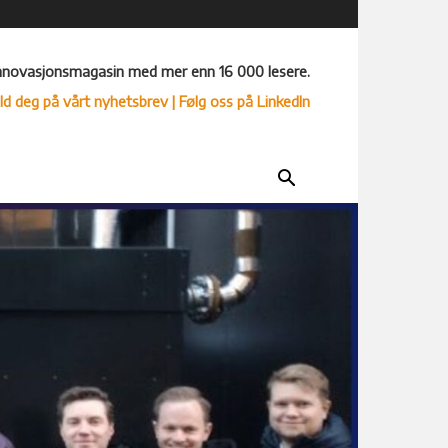
nnovasjonsmagasin med mer enn 16 000 lesere.
ld deg på vårt nyhetsbrev
| Følg oss på LinkedIn