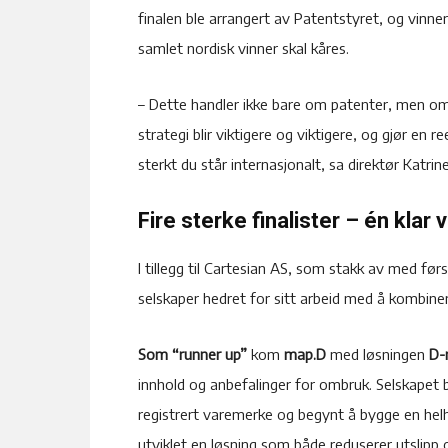
finalen ble arrangert av Patentstyret, og vinnere
samlet nordisk vinner skal kåres.
– Dette handler ikke bare om patenter, men om
strategi blir viktigere og viktigere, og gjør en re
sterkt du står internasjonalt, sa direktør Katri
Fire sterke finalister – én klar 
I tillegg til Cartesian AS, som stakk av med før
selskaper hedret for sitt arbeid med å kombiner
Som “runner up”
kom
map.D
med løsningen
D-
innhold og anbefalinger for ombruk. Selskapet bl
registrert varemerke og begynt å bygge en helh
utviklet en løsning som både reduserer utslipp o