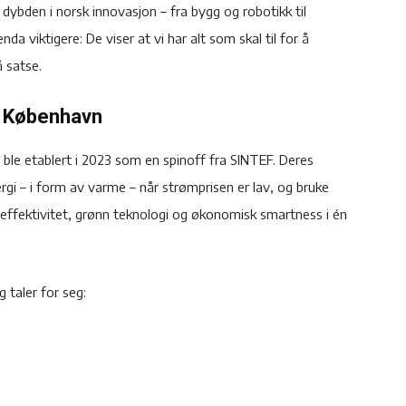
 dybden i norsk innovasjon – fra bygg og robotikk til
da viktigere: De viser at vi har alt som skal til for å
å satse.
l København
t ble etablert i 2023 som en spinoff fra SINTEF. Deres
ergi – i form av varme – når strømprisen er lav, og bruke
ieffektivitet, grønn teknologi og økonomisk smartness i én
 taler for seg: