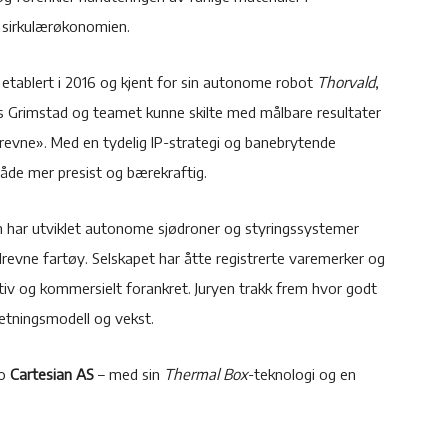
i sirkulærøkonomien.
p etablert i 2016 og kjent for sin autonome robot
Thorvald
,
ars Grimstad og teamet kunne skilte med målbare resultater
evne». Med en tydelig IP-strategi og banebrytende
både mer presist og bærekraftig.
m har utviklet autonome sjødroner og styringssystemer
evne fartøy. Selskapet har åtte registrerte varemerker og
tiv og kommersielt forankret. Juryen trakk frem hvor godt
retningsmodell og vekst.
to
Cartesian AS
– med sin
Thermal Box
-teknologi og en