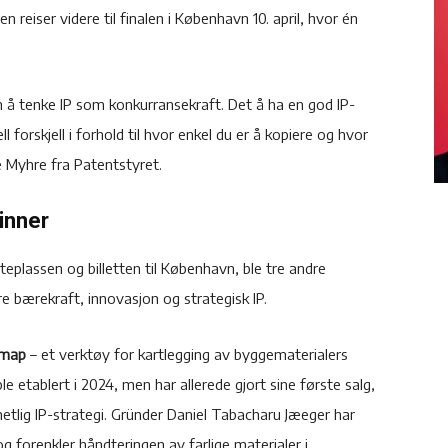
n reiser videre til finalen i København 10. april, hvor én
 å tenke IP som konkurransekraft. Det å ha en god IP-
ell forskjell i forhold til hvor enkel du er å kopiere og hvor
ne Myhre fra Patentstyret.
vinner
steplassen og billetten til København, ble tre andre
e bærekraft, innovasjon og strategisk IP.
map
– et verktøy for kartlegging av byggematerialers
e etablert i 2024, men har allerede gjort sine første salg,
etlig IP-strategi. Gründer Daniel Tabacharu Jæeger har
g forenkler håndteringen av farlige materialer i