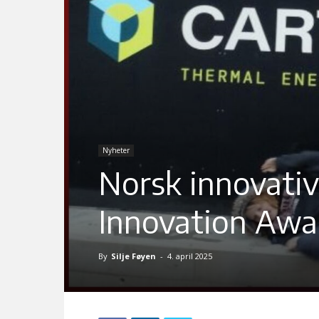
Nyheter
Norsk innovativt
Innovation Awar
By
Silje Føyen
-
4. april 2025