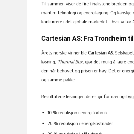
Til sammen viser de fire finalistene bredden og
maritim teknologi og energilagring. Og kanskje en
konkurrere i det globale markedet – hvis vi tør 
Cartesian AS: Fra Trondheim ti
Årets norske vinner ble
Cartesian AS
. Selskape
løsning,
Thermal Box
, gjør det mulig å lagre en
den når behovet og prisen er høy. Det er energ
og samme pakke.
Resultatene løsningen deres gir for næringsbygg
10 % reduksjon i energiforbruk
20 % reduksjon i energikostnader
30 % reduksjon i effektbruk