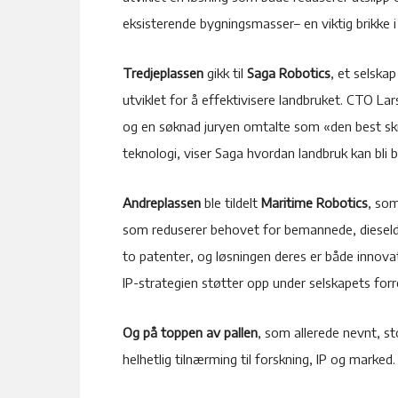
eksisterende bygningsmasser– en viktig brikke 
Tredjeplassen
gikk til
Saga Robotics
, et selska
utviklet for å effektivisere landbruket. CTO L
og en søknad juryen omtalte som «den best skr
teknologi, viser Saga hvordan landbruk kan bli 
Andreplassen
ble tildelt
Maritime Robotics
, so
som reduserer behovet for bemannede, dieseldr
to patenter, og løsningen deres er både innova
IP-strategien støtter opp under selskapets for
Og på toppen av pallen
, som allerede nevnt, s
helhetlig tilnærming til forskning, IP og marked.