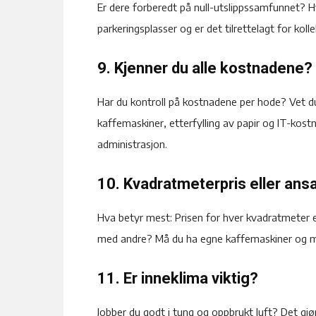
Er dere forberedt på null-utslippssamfunnet? H
parkeringsplasser og er det tilrettelagt for kol
9. Kjenner du alle kostnadene?
Har du kontroll på kostnadene per hode? Vet du
kaffemaskiner, etterfylling av papir og IT-kost
administrasjon.
10. Kvadratmeterpris eller ansa
Hva betyr mest: Prisen for hver kvadratmeter 
med andre? Må du ha egne kaffemaskiner og mø
11. Er inneklima viktig?
Jobber du godt i tung og oppbrukt luft? Det gjør 