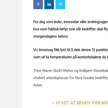
For deg som leder, innovatør eller endringsagent
hva som faktisk betyr noe når bedrifter skal flyt
morgendagens behov.
Vi i Innomag fikk lyst til å dele denne 12 punkte
som vil ta temperaturen på kontorlokalene du ha
Trine Maren Skott-Myhre og Kolbjørn Stuvebakke
utviklet arbeidsplasser for flere hundre bedrift
Asker.
– VI VET AT BEHOV FOR N