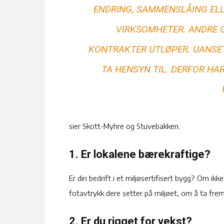
ENDRING, SAMMENSLÅING ELL
VIRKSOMHETER. ANDRE G
KONTRAKTER UTLØPER. UANSET
TA HENSYN TIL. DERFOR HA
sier Skott-Myhre og Stuvebakken.
1. Er lokalene bærekraftige?
Er din bedrift i et miljøsertifisert bygg? Om ikk
fotavtrykk dere setter på miljøet, om å ta frem
2. Er du rigget for vekst?