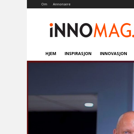
Om
Annonsere
Innomag.no
HJEM
INSPIRASJON
INNOVASJON