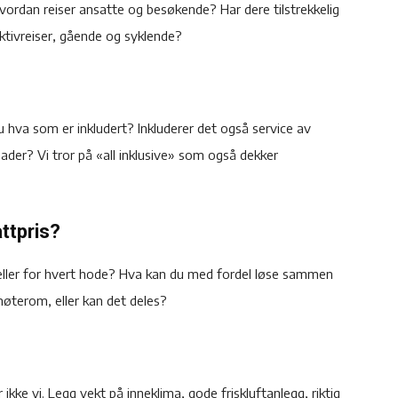
vordan reiser ansatte og besøkende? Har dere tilstrekkelig
lektivreiser, gående og syklende?
 hva som er inkludert? Inkluderer det også service av
nader? Vi tror på «all inklusive» som også dekker
ttpris?
eller for hvert hode? Hva kan du med fordel løse sammen
terom, eller kan det deles?
ikke vi. Legg vekt på inneklima, gode friskluftanlegg, riktig