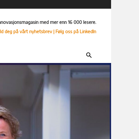
nnovasjonsmagasin med mer enn 16 000 lesere.
ld deg på vårt nyhetsbrev
| Følg oss på LinkedIn